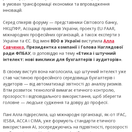
в умовах трансформації економіки та впровадження
інновацій.
Серед спікерів форуму — представники Світового банку,
НКЦПФР, Асоціації правників України, проекту EU-FAAR,
міжнародних професійних організацій, а також експерти з
України та ЄС. Від імені
BDO в Україні
виступила
Алла
Савченко
, Президентка компанії і Голова Наглядової
ради ФПБАУ
, із доповіддю на тему
«Етика і штучний
інтелект: нові виклики для бухгалтерів і аудиторів»
.
В своєму виступі вона наголосила, що штучний інтелект уже
став частиною професійного середовища бухгалтерів і
аудиторів — від автоматизації звітності до аналізу ризиків.
Втім розвиток технологій вимагає етичного контролю,
прозорості і відповідального використання, щоб зберегти
головне — людське судження та довіру до професії.
Пані Алла підкреслила, що міжнародні організації, як-от IFAC,
IESBA, ACCA і CIMA, уже формують стандарти етичного
використання AI, зосереджуючись на підзвітності, прозорості