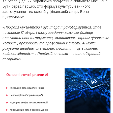
та безпеці даних. Українська професійна спільнота має шанс
бути серед перших, хто формує культуру етичного
застосування технологій у фінансовій сфері. Вона
підсумувала:
«П
рофесія бухгалтера і аудитора трансформується, стає
частиною ІТ-сфери, і тому завдання кожного фахівця —
опанувати нові інструменти, залишаючись вірним цінностям
чесності, прозорості та професійної гідності. AI може
рахувати швидше, але етично мислити — це виключно
людська здатність. Професійна етика — наш найкращий
алгоритм».