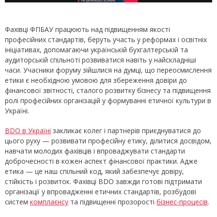
Фахівці ФПБАУ працюють над підвищенням якості
професійних стандартів, беруть участь у реформах і освітніх
ініціативах, допомагаючи українській бухгалтерській та
аудиторській спільноті розвиватися навіть у найскладніші
часи. Учасники форуму зійшлися на думці, що переосмислення
етики є необхідною умовою для збереження довіри до
фінансової звітності, сталого розвитку бізнесу та підвищення
ролі професійних організацій у формуванні етичної культури в
Україні.
BDO в Україні
закликає колег і партнерів приєднуватися до
цього руху — розвивати професійну етику, ділитися досвідом,
навчати молодих фахівців і впроваджувати стандарти
доброчесності в кожен аспект фінансової практики. Адже
етика — це наш спільний код, який забезпечує довіру,
стійкість і розвиток. Фахівці BDO завжди готові підтримати
організації у впровадженні етичних стандартів, розбудові
систем
комплаєнсу
та підвищенні прозорості
бізнес-процесів
.