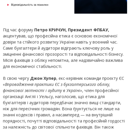
Під час форуму
Петро КРИЧУН, Президент ФПБАУ,
акцентував, що професійна етика є основою економічної
довіри та стійкого розвитку України навіть у воєнний час.
Саме бухгалтери й аудитори відіграють ключову роль у
зміцненні фінансової прозорості та відповідальності бізнесу.
Місія фахівців з обліку непомітна, але надзвичайно важлива
для економічної стабільності.
В свою чергу
Джон Хупер
, екс-керівник команди проєкту ЄС
«Впровадження практики ЄС з бухгалтерського обліку,
фінансової звітності і аудиту в Україні»
, член професійної
організації Англії і Уельсу, наголосив, що етика для
бухгалтерів і аудиторів передбачає значно вищі стандарти,
ніж для пересічних громадян. Вона ґрунтується не лише на
знанні кодексів і правил, а насамперед — на внутрішній
порядності, почутті відповідальності та професійній гордості
за належність до світової спільноти фахівців. Він також