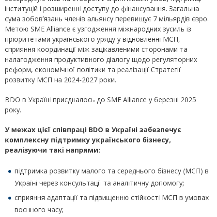
інституцій і розширенні доступу до фінансування. Загальна
сума зобов’язань членів альянсу перевищує 7 мільярдів євро.
Метою SME Alliance є узгодження міжнародних зусиль із
пріоритетами українського уряду у відновленні МСП,
сприяння координації між зацікавленими сторонами та
налагодження продуктивного діалогу щодо регуляторних
реформ, економічної політики та реалізації Стратегії
розвитку МСП на 2024-2027 роки.
BDO в Україні приєдналось до SME Alliance у березні 2025
року.
У межах цієї співпраці BDO в Україні забезпечує
комплексну підтримку українського бізнесу,
реалізуючи такі напрями:
підтримка розвитку малого та середнього бізнесу (МСП) в
Україні через консультації та аналітичну допомогу;
сприяння адаптації та підвищенню стійкості МСП в умовах
воєнного часу;