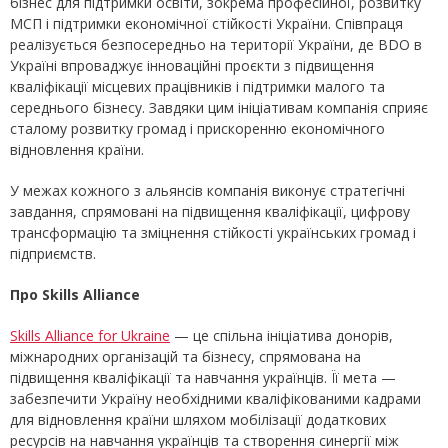
бізнес для підтримки освіти, зокрема професійної, розвитку
МСП і підтримки економічної стійкості України. Співпраця
реалізується безпосередньо на території України, де BDO в
Україні впроваджує інноваційні проєкти з підвищення
кваліфікації місцевих працівників і підтримки малого та
середнього бізнесу. Завдяки цим ініціативам компанія сприяє
сталому розвитку громад і прискоренню економічного
відновлення країни.
У межах кожного з альянсів компанія виконує стратегічні
завдання, спрямовані на підвищення кваліфікації, цифрову
трансформацію та зміцнення стійкості українських громад і
підприємств.
Про Skills Alliance
Skills Alliance for Ukraine
— це спільна ініціатива донорів,
міжнародних організацій та бізнесу, спрямована на
підвищення кваліфікації та навчання українців. Її мета —
забезпечити Україну необхідними кваліфікованими кадрами
для відновлення країни шляхом мобілізації додаткових
ресурсів на навчання українців та створення синергії між