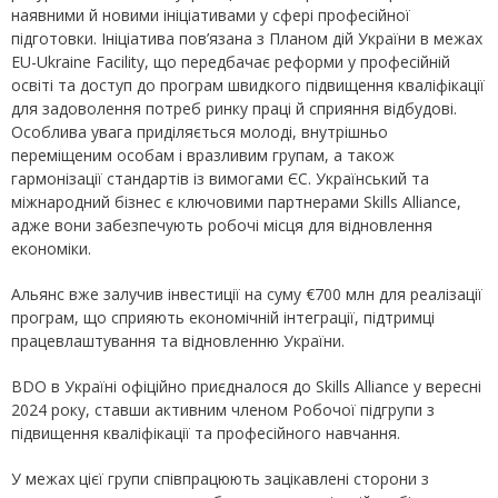
наявними й новими ініціативами у сфері професійної
підготовки. Ініціатива пов’язана з Планом дій України в межах
EU-Ukraine Facility, що передбачає реформи у професійній
освіті та доступ до програм швидкого підвищення кваліфікації
для задоволення потреб ринку праці й сприяння відбудові.
Особлива увага приділяється молоді, внутрішньо
переміщеним особам і вразливим групам, а також
гармонізації стандартів із вимогами ЄС. Український та
міжнародний бізнес є ключовими партнерами Skills Alliance,
адже вони забезпечують робочі місця для відновлення
економіки.
Альянс вже залучив інвестиції на суму €700 млн для реалізації
програм, що сприяють економічній інтеграції, підтримці
працевлаштування та відновленню України.
BDO в Україні офіційно приєдналося до Skills Alliance у вересні
2024 року, ставши активним членом Робочої підгрупи з
підвищення кваліфікації та професійного навчання.
У межах цієї групи співпрацюють зацікавлені сторони з