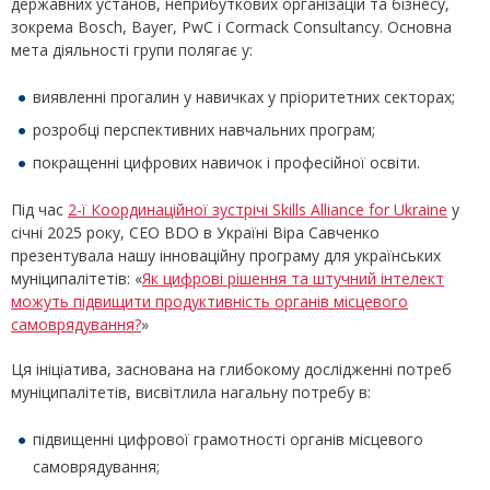
державних установ, неприбуткових організацій та бізнесу,
зокрема Bosch, Bayer, PwC і Cormack Consultancy. Основна
мета діяльності групи полягає у:
виявленні прогалин у навичках у пріоритетних секторах;
розробці перспективних навчальних програм;
покращенні цифрових навичок і професійної освіти.
Під час
2-ї Координаційної зустрічі Skills Alliance for Ukraine
у
січні 2025 року, СЕО BDO в Україні Віра Савченко
презентувала нашу інноваційну програму для українських
муніципалітетів: «
Як цифрові рішення та штучний інтелект
можуть підвищити продуктивність органів місцевого
самоврядування?
»
Ця ініціатива, заснована на глибокому дослідженні потреб
муніципалітетів, висвітлила нагальну потребу в:
підвищенні цифрової грамотності органів місцевого
самоврядування;