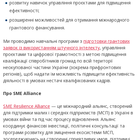
розвитку навичок управління проєктами для підвищення
ефективності;
розширенні можливостей для отримання міжнародного
грантового фінансування.
Ми проводимо навчальні програми з
підготовки грантових
заявок із використанням штучного інтелекту
, управління
проєктами та цифрової грамотності з метою підвищення
кваліфікації співробітників громад по всій території
неокупованої частини України (зокрема прифронтових
регіонів), щоб надати їм можливість підвищити ефективність
діяльності в умовах нестачі кваліфікованих кадрів.
Про SME Alliance
SME Resilience Alliance
— це міжнародний альянс, створений
для підтримки малих і середніх підприємств (МСП) в Україні в
умовах війни та під час процесу відновлення. Альянс
координує фінансові інвестиції, політичні консультації та
програми розвитку для зміцнення екосистеми МСП,
зосереджуючись на створенні сприятливих умов, підтримці