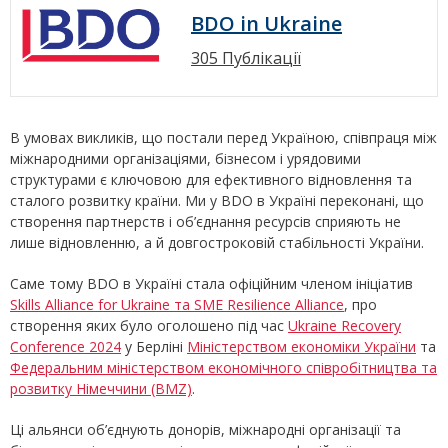
BDO in Ukraine
305 Публікації
В умовах викликів, що постали перед Україною, співпраця між
міжнародними організаціями, бізнесом і урядовими
структурами є ключовою для ефективного відновлення та
сталого розвитку країни. Ми у BDO в Україні переконані, що
створення партнерств і об’єднання ресурсів сприяють не
лише відновленню, а й довгостроковій стабільності України.
Саме тому BDO в Україні стала офіційним членом ініціатив
Skills Alliance for Ukraine та SME Resilience Alliance
, про
створення яких було оголошено під час
Ukraine Recovery
Conference 2024
у Берліні
Міністерством економіки України
та
Федеральним міністерством економічного співробітництва та
розвитку Німеччини (BMZ)
.
Ці альянси об’єднують донорів, міжнародні організації та