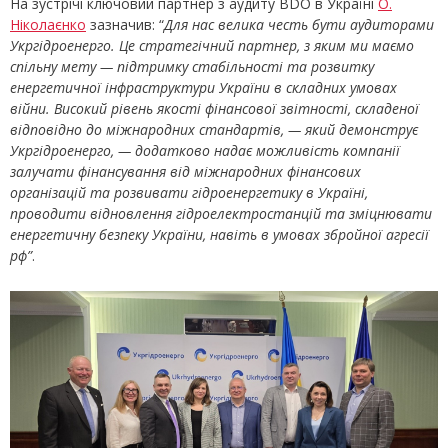
На зустрічі ключовий партнер з аудиту BDO в Україні
О.
Ніколаєнко
зазначив: “
Для нас велика честь бути аудиторами
Укргідроенерго. Це стратегічний партнер, з яким ми маємо
спільну мету
—
підтримку стабільності та розвитку
енергетичної інфраструктури України в складних умовах
війни. Високий рівень якості фінансової звітності, складеної
відповідно до міжнародних стандартів,
— який демонструє
Укргідроенерго, — додатково надає можливість компанії
залучати фінансування від міжнародних фінансових
організацій та розвивати гідроенергетику в Україні,
проводити відновлення гідроелектростанцій та зміцнювати
енергетичну безпеку України, навіть в умовах збройної агресії
рф”
.