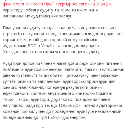
фінансової звітності ПрАТ «Укргідроенерго» за 2024 рік
,
характеру і обсягу аудиту та термінів виконання
запланованих аудиторських послуг.
Планування аудиту складає значну частину нашої спільної
стратегії спілкування з представниками наглядової ради, що
сприяє ефективній двосторонній комунікації між
аудиторами BDO в Україні та наглядовою радою
Укргідроенерго, протягом усього процесу аудиту.
Аудитори доповіли членам наглядової ради основні питання
пов’язані з аудитом фінансової звітності, такі як: застосовний
рівень суттєвості та алгоритм її розрахунку, ідентифіковані
суттєві ризики та заплановані аудиторські процедури для
їхнього нівелювання, попередні результати оцінки
ефективності системи внутрішнього контролю Компанії
тощо. Також, аудитори, додатково, повідомили членів
наглядової ради про те, що ТОВ «БДО» і члени аудиторської
команди, що залучені до проведення аудиту, є незалежними
по відношенню до ПрАТ «Укргідроенерго».