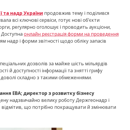
ї та надр України
продовжив тему і поділився
ала всі ключові сервіси, готує нові об’єкти
рги, регулярно оголошує і проводить аукціони,
. Доступна
онлайн реєстрація форми на проведення
ням надр і форми звітності щодо обліку запасів
спеціальних дозволів за майже шість мільярдів
сті й доступності інформації та знятті грифу
в доволі складно з такими обмеженнями.
ння EBA; директор з розвитку бізнесу
ену надзвичайно велику роботу Держгеонадр і
н відмітив, що потрібно покращувати й змінювати