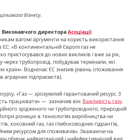
ільового бізнесу.
, Виконавчого директора
Асоціації
никам вагомі аргументи на користь використання
в ЄС: «В континентальній Європі газ не
 пристосувався до нових викликів і вже за рік,
у через трубопровід, побудував термінали, які
их країн». Водночас ЄС знизив рівень споживання
в аграрних підприємств).
урсу. «Газ — зрозумілий гарантований ресурс. З
ість працювати» — зазначив він.
Важливість газу
ційного зрідженого чи трубопровідного, природній
 «Попри різницю в технологіях виробництва чи
тів, коксівний газ, газ глибоководних гідрантів,
ійним ресурсом для споживачів». Зважаючи на
аїн обирає найвигідніший і найефективніший вид