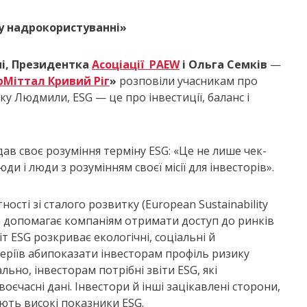
 у надрокористуванні»
ні, Президентка
Асоціації PAEW
і Ольга Семків
—
рМіттал Кривий Ріг
»
розповіли учасникам про
мку Людмили, ESG — це про інвестиції, баланс і
ав своє розуміння терміну ESG: «Це не лише чек-
юди і люди з розумінням своєї місії для інвесторів».
ності зі сталого розвитку (European Sustainability
ESG допомагає компаніям отримати доступ до ринків
іт ESG розкриває екологічні, соціальні й
еріїв абипоказати інвесторам профіль ризику
ьно, інвесторам потрібні звіти ESG, які
воєчасні дані. Інвестори й інші зацікавлені сторони,
ають високі показники ESG.