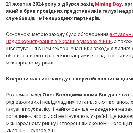
21 жовтня 2024 року відбувся захід
Mining Day
, ор
який зібрав провідних представників галузі над
службовців і міжнародних партнерів.
Основною метою заходу було обговорення
актуальни
надрокористування в Україні в умовах війни
, а тако
інвестування в цей сектор. Учасники заходу ділилися
обговорювали стратегічні напрями, які здатні підвищи
міжнародному рівні.
В першій частині заходу спікери обговорили дося
Розпочав захід
Олег Володимирович Бондаренко
ряд важливих і невідкладних питань, як-от встановле
галузі, вирубка лісу, і найголовніше —введення на за
копалини», якого досі не існувало в Україні. Це вве
міжнародному ринку і створенням економічного щита
Україні»— сказав він.