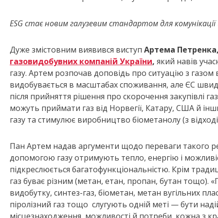
ESG стає новим галузевим стандартом для комунікації ц
Дуже змістовним виявився виступ
Артема Петренка
газовидобувних компаній України
,
який навів учас
газу. Артем розпочав доповідь про ситуацію з газом 
видобувається в масштабах споживання, але ЄС швидко
після прийняття рішення про скорочення закупівлі газ
можуть приймати газ від Норвегії, Катару, США й інш
газу та стимулює виробництво біометанолу (з відході
Пан Артем надав аргументи щодо переваги такого рес
допомогою газу отримують тепло, енергію і можлив
підкреслюється багатофункціональністю. Крім тради
газ буває різним (метан, етан, пропан, бутан тощо).
видобутку, синтез-газ, біометан, метан вугільних плас
піролізний газ тощо слугують одній меті — бути над
місцезнаходження, можливості й потреби, кожна з кр