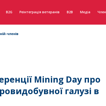
B2G
Реінтеграція ветеранів
B2B
Медіа
Член
ній-членів
еренції Mining Day про
ровидобувної галузі в