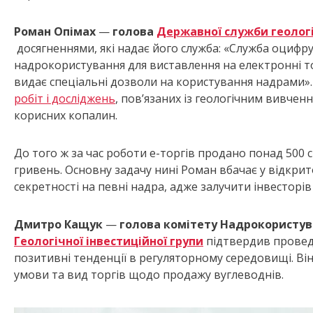
Роман Опімах
—
голова
Державної служби геологі
досягненнями, які надає його служба: «Служба оцифрув
надрокористування для виставлення на електронні то
видає спеціальні дозволи на користування надрами»
робіт і досліджень
, пов’язаних із геологічним вивчен
корисних копалин.
До того ж за час роботи е-торгів продано понад 500 
гривень. Основну задачу нині Роман вбачає у відкрито
секретності на певні надра, адже залучити інвесторі
Дмитро Кащук
—
голова комітету Надрокористува
Геологічної інвестиційної групи
підтвердив провед
позитивні тенденції в регуляторному середовищі. Ві
умови та вид торгів щодо продажу вуглеводнів.