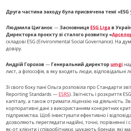
Друга частина заходу була присвячена темі «ESG
Людмила Циганок
—
Засновниця
ESG
Liga
в Украї
Директорка проєкту зі сталого розвитку «
А
рсело
складові ESG (Environmental Social Governance). На ду
довіру.
Андрій Горохов
—
Генеральний директор
umgi
над
лист, а філософія, в яку входять люди, відповідальні л
Зі свого боку пані Ольга розповіла про Стандарти звіт
Reporting Standards —
ESRS
). Звітність і розкриття 
капіталу, а також отримати ліцензію на діяльність. Зв
корпоративні дані з використанням конкретних крит
підприємства. Щоб інвестувати ефективно і відповідал
дозволяють переглядати надійні, точні, порівнянні і с
як-от клієнти і співробітники, шукають бренди, які м