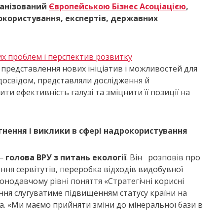
ганізований
Європейською Бізнес Асоціацією
,
рокористування, експертів, державних
х проблем і перспектив розвитку
ж представлення нових ініціатив і можливостей для
 досвідом, представляли дослідження й
ти ефективність галузі та зміцнити її позиції на
гнення і виклики в сфері надрокористування
—
голова ВРУ з питань екології
. Він розповів про
ння сервітутів, переробка відходів видобувної
конодавчому рівні поняття «Стратегічні корисні
дення слугуватиме підвищенням статусу країни на
. «Ми маємо прийняти зміни до мінеральної бази в