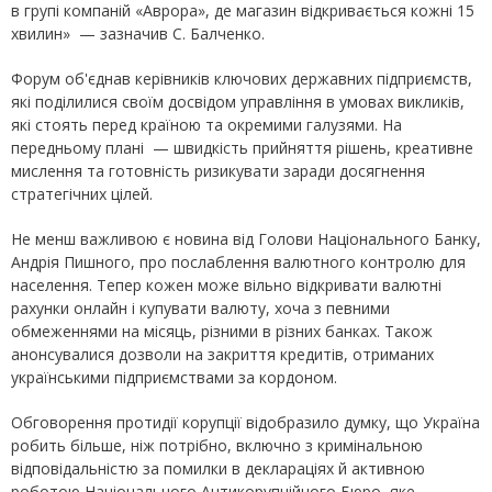
в групі компаній «Аврора», де магазин відкривається кожні 15
хвилин» — зазначив С. Балченко.
Форум об'єднав керівників ключових державних підприємств,
які поділилися своїм досвідом управління в умовах викликів,
які стоять перед країною та окремими галузями. На
передньому плані — швидкість прийняття рішень, креативне
мислення та готовність ризикувати заради досягнення
стратегічних цілей.
Не менш важливою є новина від Голови Національного Банку,
Андрія Пишного, про послаблення валютного контролю для
населення. Тепер кожен може вільно відкривати валютні
рахунки онлайн і купувати валюту, хоча з певними
обмеженнями на місяць, різними в різних банках. Також
анонсувалися дозволи на закриття кредитів, отриманих
українськими підприємствами за кордоном.
Обговорення протидії корупції відобразило думку, що Україна
робить більше, ніж потрібно, включно з кримінальною
відповідальністю за помилки в деклараціях й активною
роботою Національного Антикорупційного Бюро, яке