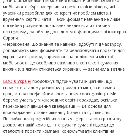
дозволяє моделювати можливі варіанти розвитку міської
мобільності. Курс завершився презентацією рішень, які
учасники розробили для конкретних проблем міста, і
врученням сертифікатів. Такий формат навчання не лише
поглибив розуміння локальних викликів, а й створив
платформу для обміну досвідом між фахівцями з різних країн
Європи.
«Переконана, що знання та навички, здобуті під час курсу,
допоможуть мені формувати та реалізовувати проєкти для
українських громад, спрямовані на поліпшення міської
мобільності. Це особливо важливо в контексті сучасних
викликів, з якими стикається Україна», — зазначила Тетяна.
BDO в Україні
продовжує підтримувати ініціативи, що
сприяють сталому розвитку громад та міст, і системно
працює над професійним зростанням своїх фахівців. Ми
беремо участь у міжнародних освітніх заходах, оскільки
переконані: підвищення кваліфікації — це основа для
впровадження сталих рішень у бізнесі та суспільстві.
Поглиблення професійних знань у сфері сталого розвитку
дозволяє нашій команді інтегрувати сучасні підходи до
сталості в проєкти компанії, консультувати клієнтів на