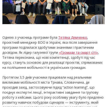
Однією з учасниць програми була
Тетяна Демченко
,
проєктний менеджер BDO в Україні, яка після завершення
програми поділилася здобутими знаннями і практичним
досвідом. Як лідер галузевої групи
«Громади та смарт сіті»
,
Тетяна переконана, що нові компетенції, здобуті під час
курсу, стануть основою для реалізації проєктів, спрямованих
на поліпшення мобільності в українських громадах.
Протягом 3,5 днів учасники працювали над реальними
викликами мобільності міста Трнава, Словаччина, де
проходив захід, застосовуючи підхід “action learning”, що
поєднує експертні лекції, інтерактивні завдання та групову
роботу з кейсами. Цього року особливу увагу було приділено
розвитку навичок побудови сценаріїв — інструменту, який