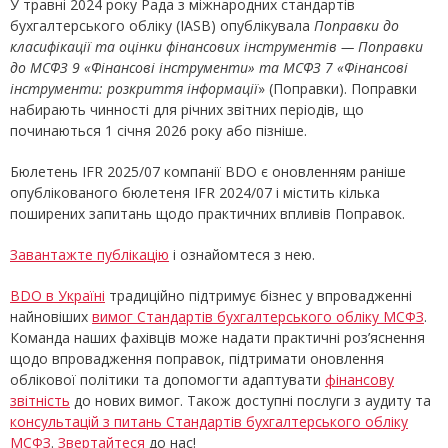
У травні 2024 року Рада з міжнародних стандартів
бухгалтерського обліку (IASB) опублікувала
Поправки до
класифікації та оцінки фінансових інструментів — Поправки
до МСФЗ 9 «Фінансові інструменти» та МСФЗ 7 «Фінансові
інструменти: розкриття інформації
» (Поправки). Поправки
набирають чинності для річних звітних періодів, що
починаються 1 січня 2026 року або пізніше.
Бюлетень IFR 2025/07 компанії BDO є оновленням раніше
опублікованого бюлетеня IFR 2024/07 і містить кілька
поширених запитань щодо практичних впливів Поправок.
Завантажте публікацію
і ознайомтеся з нею.
BDO в Україні
традиційно підтримує бізнес у впровадженні
найновіших
вимог Стандартів бухгалтерського обліку МСФЗ
.
Команда наших фахівців може надати практичні роз’яснення
щодо впровадження поправок, підтримати оновлення
облікової політики та допомогти адаптувати
фінансову
звітність
до нових вимог. Також доступні послуги з аудиту та
консультацій з питань Стандартів бухгалтерського обліку
МСФЗ
.
Звертайтеся
до нас!