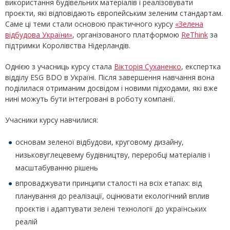
використання будівельних матеріалів і реалізовувати
проєкти, які відповідають європейським зеленим стандартам.
Саме ці теми стали основою практичного курсу
«Зелена
відбудова України»
, організованого платформою
ReThink
за
підтримки Королівства Нідерландів.
Однією з учасниць курсу стала
Вікторія Суханенко
, експертка
відділу ESG BDO в Україні. Після завершення навчання вона
поділилася отриманим досвідом і новими підходами, які вже
нині можуть бути інтегровані в роботу компанії.
Учасники курсу навчилися:
основам зеленої відбудови, круговому дизайну,
низьковуглецевему будівництву, переробці матеріалів і
масштабуванню рішень
впроваджувати принципи сталості на всіх етапах: від
планування до реалізації, оцінювати екологічний вплив
проєктів і адаптувати зелені технології до українських
реалій