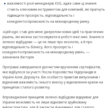
важливості ролі менеджерів ESG, адже саме ці знання
стають ключовим інструментом для компаній, які прагнуть
підвищити прозорість, відповідальність і
конкурентоспроможність на міжнародному ринку.
«Цей курс став для мене джерелом нових ідей та практичних
рішень, які можна застосовувати в роботі вже нині. Знання із
зеленої відбудови — це не лише про екологію, а й про
відповідальність бізнесу, його прозорість і
конкурентоспроможність на міжнародному рівні», —
зазначила Вікторія.
Програма завершилася урочистим врученням сертифікатів,
яке відбулося за участі Посла Королівства Нідерландів в
Україні Алле Дорхаута. Він особисто привітав випускників і
відзначив важливість їхнього внеску у відновлення країни на
принципах сталого розвитку.
Впровадження принципів зеленої відбудови відкриває для
України можливість не лише відновити зруйновану
інфраструктуру, але й закласти фундамент для сталого,