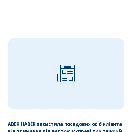
ADER HABER захистила посадових осіб клієнта
від тримання під вартою у справі про тяжкий