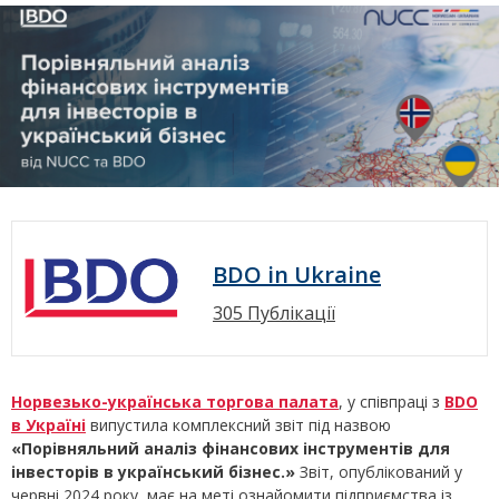
BDO in Ukraine
305 Публікації
Норвезько-українська торгова палата
, у співпраці з
BDO
в Україні
випустила комплексний звіт під назвою
«Порівняльний аналіз фінансових інструментів для
інвесторів в український бізнес.»
Звіт, опублікований у
червні 2024 року, має на меті ознайомити підприємства із