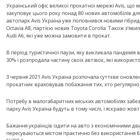
Український офіс великої прокатної мережі Avis, що м
закуповує цього року понад 80 нових автомобілів дл
автопарк Avis Україна уже поповнився новими гібрид
Octavia А8, партією нових Toyota Corolla. Також з’яви
Audi A6, які уже можна замовити в прокат.
В період туристичної паузи, яку викликала пандемія 
30% і розпродала частину своїх автівок, які використ
З червня 2021 Avis Україна розпочала суттєве оновл
прокатник враховував побажання тих, хто регулярно 
Потребу в малогабаритних міських автомобілях забезп
парку Avis Україна будуть в тому числі, і яскраво жов
Бажання українців їздити на авто з економічними двиг
пересуваються містом практично без використання б