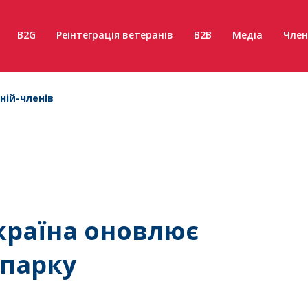
B2G
Реінтеграція ветеранів
B2B
Медіа
Член
ній-членів
країна оновлює
опарку