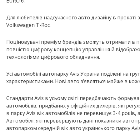
EURO 6.
Для любителів надсучасного авто дизайну в прокаті з
Volkswagen T-Roc.
Поціновувачі преміум брендів зможуть отримати в пр
повністю цифрову концепцію управління й відображення
технологіями цифрового обладнання.
Усі автомобілі автопарку Avis Україна поділені на гр
характеристиками. Нові авто з’являться майже в кожні
Стандарти Avis в усьому світі передбачають формува
автомобілів, придбаних у офіційних дилерів, які регу
в парку Avis вік автомобілів не перевищує 3-4 років, а
Автомобілі, які перевершують дані показники автоп
автопарком середній вік авто українського парку Avi