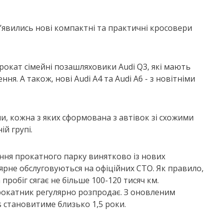
’явились нові компактні та практичні кросовери
окат сімейні позашляховики Audi Q3, які мають
. А також, нові Audi A4 та Audi A6 - з новітніми
упи, кожна з яких сформована з автівок зі схожими
й групі.
ння прокатного парку винятково із нових
лярне обслуговуються на офіційних СТО. Як правило,
 пробіг сягає не більше 100-120 тисяч км.
рокатник регулярно розпродає. З оновленим
s становитиме близько 1,5 роки.