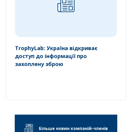
TrophyLab: Україна відкриває
доступ до інформації про
захоплену зброю
Більше новин компаній-членів