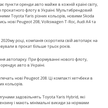
ає пункти оренди авто майже в кожній країні світу,
я прокатного флоту в Україні. Мультибрендовий
ними Toyota Yaris різних кольорів, новими Skoda
лись нові Peugeot 208, Volkswagen T-Roc, Audi A4 та
в 2020му році, компанія скоротила свій автопарк на
овували в прокат більше трьох років.
ення автопарку. При формуванні нового флоту,
орендує авто в Україні.
ечать нові Peugeot 208. Ці компакті хетчбеки в
тих кольорів.
унами задовільнять Toyota Yaris Hybrid, які
ензину і мають мінімальні викиди за нормами