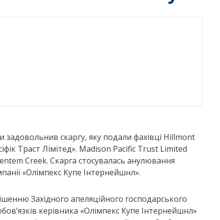
и задовольнив скаргу, яку подали фахівці Hillmont
іфік Траст Лімітед». Madison Pacific Trust Limited
entem Creek. Скарга стосувалась анулювання
мпанії «Олімпекс Купе Інтернейшнл».
рішенню Західного апеляційного господарського
обов’язків керівника «Олімпекс Купе Інтернейшнл»