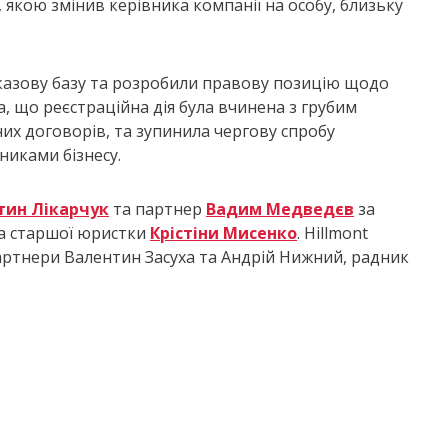
 якою змінив керівника компанії на особу, близьку
оказову базу та розробили правову позицію щодо
а, що реєстраційна дія була вчинена з грубим
их договорів, та зупинила чергову спробу
иками бізнесу.
тин Лікарчук
та партнер
Вадим Медведєв
за
а старшої юристки
Крістіни Мисенко
. Hillmont
ртнери Валентин Засуха та Андрій Нижний, радник