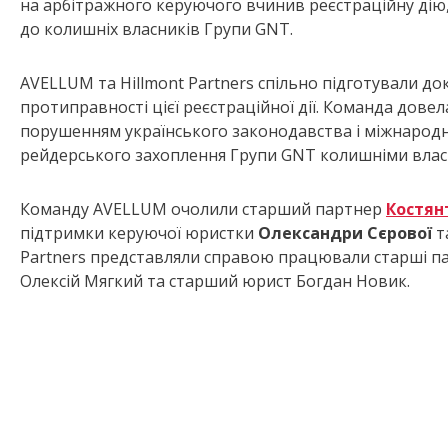
на арбітражного керуючого вчинив реєстраційну дію,
до колишніх власників Групи GNT.
AVELLUM та Hillmont Partners спільно підготували д
протиправності цієї реєстраційної дії. Команда довел
порушенням українського законодавства і міжнародн
рейдерського захоплення Групи GNT колишніми власн
Команду AVELLUM очолили старший партнер
Костян
підтримки керуючої юристки
Олександри Сєрової
т
Partners представляли справою працювали старші па
Олексій Мягкий та старший юрист Богдан Новик.