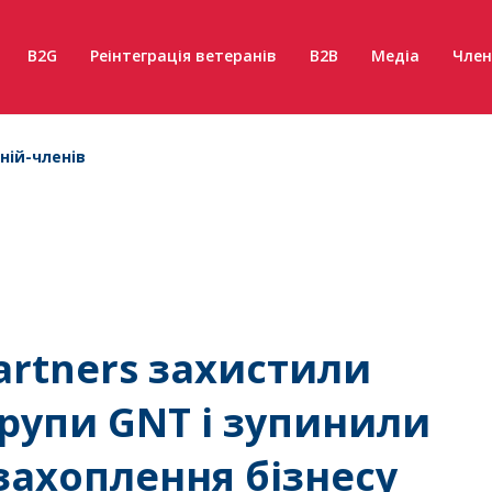
B2G
Реінтеграція ветеранів
B2B
Медіа
Член
ній-членів
artners захистили
Групи GNT і зупинили
захоплення бізнесу