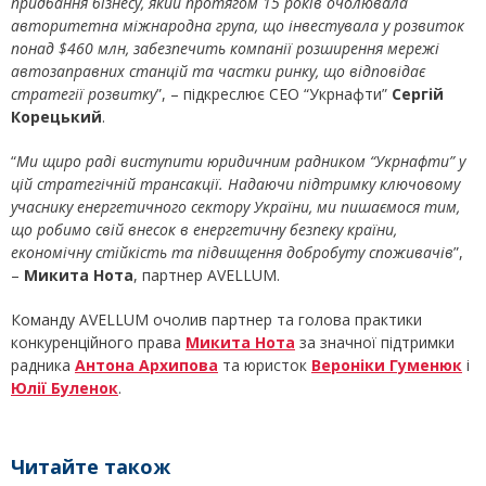
придбання бізнесу, який протягом 15 років очолювала
авторитетна міжнародна група, що інвестувала у розвиток
понад $460 млн, забезпечить компанії розширення мережі
автозаправних станцій та частки ринку, що відповідає
стратегії розвитку
”, – підкреслює СЕО “Укрнафти”
Сергій
Корецький
.
“
Ми щиро раді виступити юридичним радником “Укрнафти” у
цій стратегічній трансакції. Надаючи підтримку ключовому
учаснику енергетичного сектору України, ми пишаємося тим,
що робимо свій внесок в енергетичну безпеку країни,
економічну стійкість та підвищення добробуту споживачів
”,
–
Микита Нота
, партнер AVELLUM.
Команду AVELLUM очолив партнер та голова практики
конкуренційного права
Микита Нота
за значної підтримки
радника
Антона Архипова
та юристок
Вероніки Гуменюк
і
Юлії Буленок
.
Читайте також