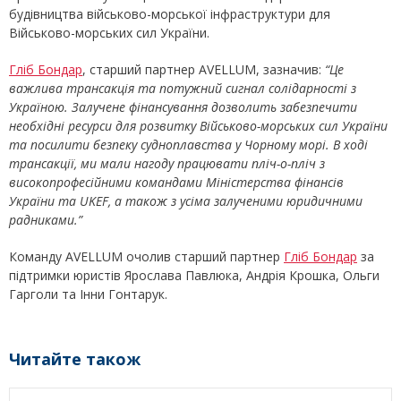
будівництва військово-морської інфраструктури для
Військово-морських сил України.
Гліб Бондар
, старший партнер AVELLUM, зазначив:
“Це
важлива трансакція та потужний сигнал солідарності з
Україною. Залучене фінансування дозволить забезпечити
необхідні ресурси для розвитку Військово-морських сил України
та посилити безпеку судноплавства у Чорному морі. В ході
трансакції, ми мали нагоду працювати пліч-о-пліч з
високопрофесійними командами Міністерства фінансів
України та UKEF, а також з усіма залученими юридичними
радниками.”
Команду AVELLUM очолив старший партнер
Гліб Бондар
за
підтримки юристів Ярослава Павлюка, Андрія Крошка, Ольги
Гарголи та Інни Гонтарук.
Читайте також