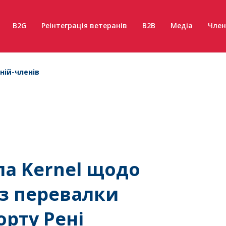
B2G
Реінтеграція ветеранів
B2B
Медіа
Член
ній-членів
а Kernel щодо
з перевалки
орту Рені