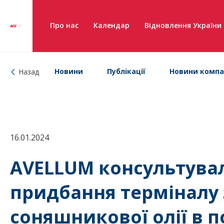
Про нас
Календар
Відновлення України
Новини
Публікації
Новини компа
Назад
16.01.2024
AVELLUM консультувал
придбання терміналу 
соняшникової олії в п