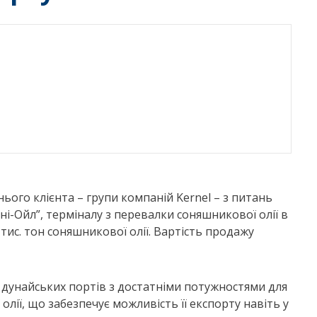
го клієнта – групи компаній Kernel – з питань
ні-Ойл”, терміналу з перевалки соняшникової олії в
тис. тон соняшникової олії. Вартість продажу
д дунайських портів з достатніми потужностями для
лії, що забезпечує можливість її експорту навіть у