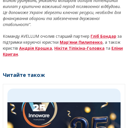
війною руйнувань, уникаючи мільярдів доларів потенційних
виплат у критично важливий період післявоєнної відбудови.
Це допоможе Україні зберегти ключові ресурси, необхідні для
фінансування оборони та забезпечення державної
стабільності”
.
Команду AVELLUM очолив старший партнер
Гліб Бондар
за
підтримки керуючої юристки
Мар’яни Пилипенко
, а також
юристів
Андрія Крошка
,
Нікіти Тіпікіна-Головка
та
Еліни
Криган
.
Читайте також