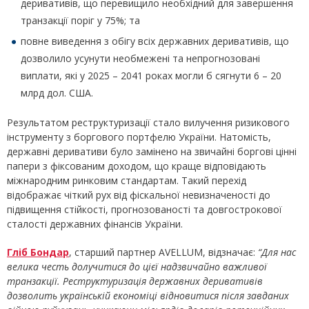
деривативів, що перевищило необхідний для завершення
транзакції поріг у 75%; та
повне виведення з обігу всіх державних деривативів, що
дозволило усунути необмежені та непрогнозовані
виплати, які у 2025 – 2041 роках могли б сягнути 6 – 20
млрд дол. США.
Результатом реструктуризації стало вилучення ризикового
інструменту з боргового портфелю України. Натомість,
державні деривативи було замінено на звичайні боргові цінні
папери з фіксованим доходом, що краще відповідають
міжнародним ринковим стандартам. Такий перехід
відображає чіткий рух від фіскальної невизначеності до
підвищення стійкості, прогнозованості та довгострокової
сталості державних фінансів України.
Гліб Бондар
, старший партнер AVELLUM, відзначає:
“Для нас
велика честь долучитися до цієї надзвичайно важливої
транзакції. Реструктуризація державних деривативів
дозволить українській економіці відновитися після завданих