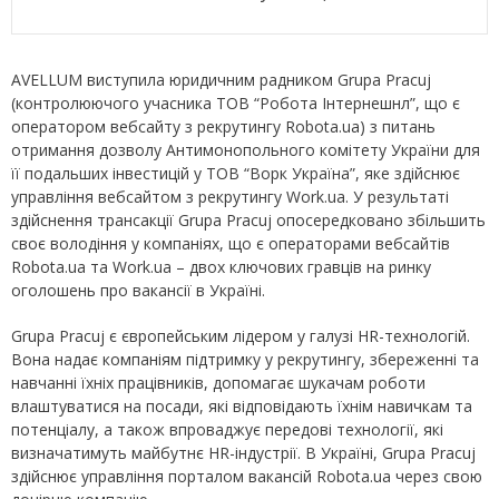
AVELLUM виступила юридичним радником Grupa Pracuj
(контролюючого учасника ТОВ “Робота Інтернешнл”, що є
оператором вебсайту з рекрутингу Robota.ua) з питань
отримання дозволу Антимонопольного комітету України для
її подальших інвестицій у ТОВ “Ворк Україна”, яке здійснює
управління вебсайтом з рекрутингу Work.ua. У результаті
здійснення трансакції Grupa Pracuj опосередковано збільшить
своє володіння у компаніях, що є операторами вебсайтів
Robota.ua та Work.ua – двох ключових гравців на ринку
оголошень про вакансії в Україні.
Grupa Pracuj є європейським лідером у галузі HR-технологій.
Вона надає компаніям підтримку у рекрутингу, збереженні та
навчанні їхніх працівників, допомагає шукачам роботи
влаштуватися на посади, які відповідають їхнім навичкам та
потенціалу, а також впроваджує передові технології, які
визначатимуть майбутнє HR-індустрії. В Україні, Grupa Pracuj
здійснює управління порталом вакансій Robota.ua через свою