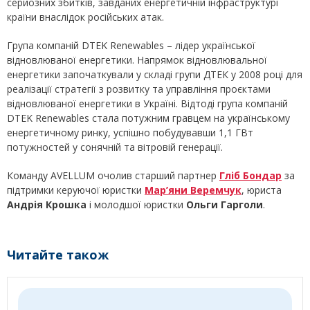
серйозних збитків, завданих енергетичній інфраструктурі
країни внаслідок російських атак.
Група компаній DTEK Renewables – лідер української
відновлюваної енергетики. Напрямок відновлювальної
енергетики започаткували у складі групи ДТЕК у 2008 році для
реалізації стратегії з розвитку та управління проєктами
відновлюваної енергетики в Україні. Відтоді група компаній
DTEK Renewables стала потужним гравцем на українському
енергетичному ринку, успішно побудувавши 1,1 ГВт
потужностей у сонячній та вітровій генерації.
Команду AVELLUM очолив старший партнер
Гліб Бондар
за
підтримки керуючої юристки
Мар’яни Веремчук
, юриста
Андрія Крошка
і молодшої юристки
Ольги Гарголи
.
Читайте також