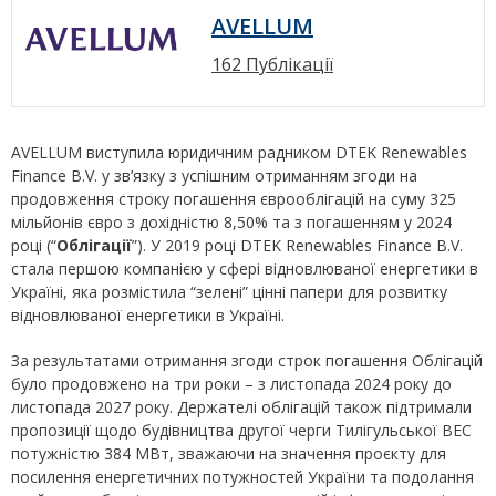
AVELLUM
162 Публікації
AVELLUM виступила юридичним радником DTEK Renewables
Finance B.V. у зв’язку з успішним отриманням згоди на
продовження строку погашення єврооблігацій на суму 325
мільйонів євро з дохідністю 8,50% та з погашенням у 2024
році (“
Облігації
”). У 2019 році DTEK Renewables Finance B.V.
стала першою компанією у сфері відновлюваної енергетики в
Україні, яка розмістила “зелені” цінні папери для розвитку
відновлюваної енергетики в Україні.
За результатами отримання згоди строк погашення Облігацій
було продовжено на три роки – з листопада 2024 року до
листопада 2027 року. Держателі облігацій також підтримали
пропозиції щодо будівництва другої черги Тилігульської ВЕС
потужністю 384 МВт, зважаючи на значення проєкту для
посилення енергетичних потужностей України та подолання