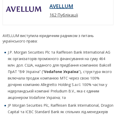
AVELLUM
162 Публікації
AVELLUM виступила юридичним радником з питань
українського права:
J.P. Morgan Securities Plc та Raiffeisen Bank International AG
як організаторів проміжного фінансування на суму 464
млн. дол. США, наданого для придбання компанією Bakcell
ПрАТ “ВФ Україна” (“
Vodafone
Україна
”), структура якого
включала продаж компанією МТС через свою 100%
дочірню компанію Allegretto Holding S.a.r.l. 100% частки у
нідерландській компанії Preludium B.V., яка є єдиним
акціонером Vodafone Україна; та
JP Morgan Securities Plc, Raiffeisen Bank International, Dragon
Capital та ICBC Standard Bank як спільних лід-менеджерів