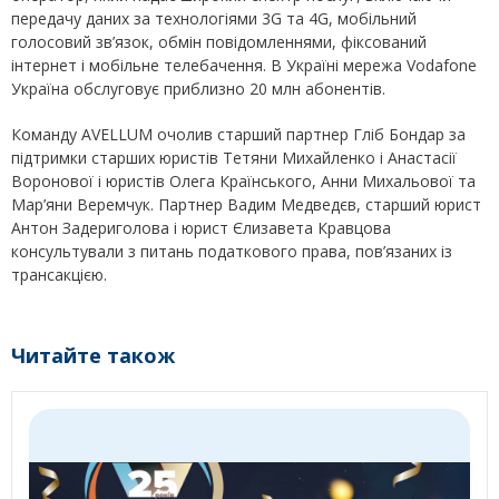
передачу даних за технологіями 3G та 4G, мобільний
голосовий зв’язок, обмін повідомленнями, фіксований
інтернет і мобільне телебачення. В Україні мережа Vodafone
Україна обслуговує приблизно 20 млн абонентів.
Команду AVELLUM очолив старший партнер Гліб Бондар за
підтримки старших юристів Тетяни Михайленко і Анастасії
Воронової і юристів Олега Країнського, Анни Михальової та
Мар’яни Веремчук. Партнер Вадим Медведєв, старший юрист
Антон Задериголова і юрист Єлизавета Кравцова
консультували з питань податкового права, пов’язаних із
трансакцією.
Читайте також