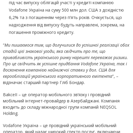
під час випуску облігацій участі у кредиті компанією
Vodafone Україна на суму 500 млн дол. США з дохідністю
6,2% та з погашенням через п’ять років. Очікується, що
надходження від випуску будуть направлені, зокрема, на
погашення проміжного кредиту.
“
Ми пишаємося тим, що долучилися до успішної реалізації обох
стадій цієї знакової угоди, яка свідчить про те, що
привабливість українського ринку нарешті переважає ризики.
Про це свідчить як успішне придбання
Vodafone
Україна, так і
досягнення компанією найнижчої ставки у дол. США для
єврооблігацій українського корпоративного емітента
”, –
відзначає старший партнер Гліб Бондар.
ВаkсеІІ – це оператор мобільного зв’язку і провідний
мобільний інтернет-провайдер в Азербайджані. Компанія
входить до складу міжнародної групи компаній NEQSOL
Holding.
Vodafone Україна – це провідний український мобільний
оператор, який надає широкий спектр послуг, включаючи