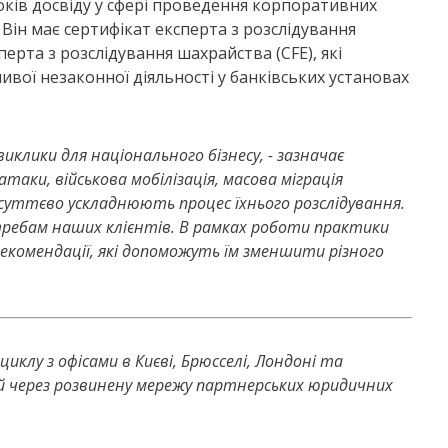
років досвіду у сфері проведення корпоративних
 Він має сертифікат експерта з розслідування
ерта з розслідування шахрайства (CFE), які
ої незаконної діяльності у банківських установах
иклики для національного бізнесу, - зазначає
атаки, військова мобілізація, масова міграція
суттєво ускладнюють процес їхнього розслідування.
требам наших клієнтів. В рамках роботи практики
екомендації, які допоможуть їм зменшити різного
иклу з офісами в Києві, Брюсселі, Лондоні та
й через розвинену мережу партнерських юридичних