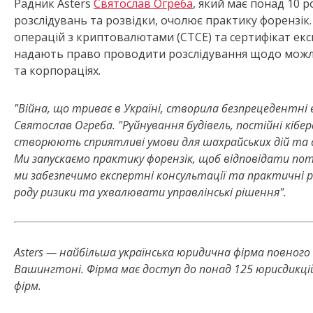
Радник Asters
Святослав Огреба
, який має понад 10 
розслідувань та розвідки, очолює практику форензік.
операцій з криптовалютами (CTCE) та сертифікат експ
надають право проводити розслідування щодо можлив
та корпораціях.
"Війна, що триває в Україні, створила безпрецедентні в
Святослав Огреба. "Руйнування будівель, постійні кібер
створюють сприятливі умови для шахрайських дій та 
Ми запускаємо практику форензік, щоб відповідати по
ми забезпечимо експертні консультації та практичні р
роду ризики та ухвалювати управлінські рішення".
Asters — найбільша українська юридична фірма повного ц
Вашингтоні. Фірма має доступ до понад 125 юрисдикці
фірм.