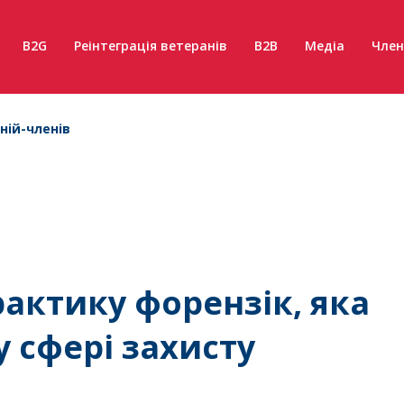
B2G
Реінтеграція ветеранів
B2B
Медіа
Член
ній-членів
рактику форензік, яка
 сфері захисту