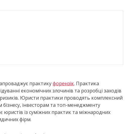
а запроваджує практику
форензік
. Практика
ідуванні економічних злочинів та розробці заходів
х ризиків. Юристи практики проводять комплексний
м бізнесу, інвесторам та топ-менеджменту
ає юристів із суміжних практик та міжнародних
идичних фірм.