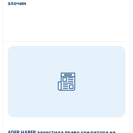
злочин
ADER HABER захистила право кредитора на