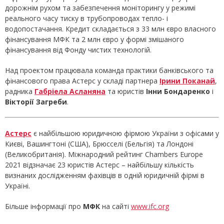
дорожнім рухом та забезпечення моніторингу у режимі
реального часу тиску в трубопроводах тепло- і
водопостачання. Кредит складається з 33 млн євро власного
фінансування МФК та 2 млн євро у формі змішаного
фінансування від Фонду чистих технологій.
Над проектом працювала команда практики банківського та
фінансового права Астерс у складі партнера
Ірини Поканай
,
радника
Габріела Асланяна
та юристів
Інни Бондаренко
і
Вікторії Загреби
.
Астерс
є найбільшою юридичною фірмою України з офісами у
Києві, Вашингтоні (США), Брюсселі (Бельгія) та Лондоні
(Великобританія). Міжнародний рейтинг Chambers Europe
2021 відзначає 23 юристів Астерс – найбільшу кількість
визнаних дослідженням фахівців в одній юридичній фірмі в
Україні.
Більше інформації про
МФК
на сайті
www.ifc.org