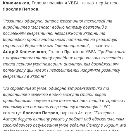
Конеченков
, Голова правління УВЕА, та партнер Астерс
Ярослав Петров
.
"Розвиток офшорної вітроенергетичної технології та
виробництва “зеленого” водню напряму пов’язаний з
посиленням енергетичної незалежності України та
боротьбою проти глобального потепління на реалізацію
стратегій Європейського Співтовариства",
– зазначає
Андрій Конеченков
, Голова Правління УВЕА.
"Ця Біла книга
є результатом співпраці провідних національних експертів і
стала першим україномовним аналітичним дослідженням
потенціалу цих нових і перспективних напрямків розвитку
енергетики в Україні".
"За сприятливих умов, офшорна вітроенергетика та
виробництво зеленого водню можуть стати вкрай
привабливими галузями для іноземних інвестицій в українську
економіку та посилять енергетичну інтеграцію із ЄС",
–
коментує
Ярослав Петров
, партнер Астерс.
"Експерти
Астерс беруть активну участь у роботі над вдосконаленням
законодавчого регулювання умов ведення бізнесу в Україні. Ми