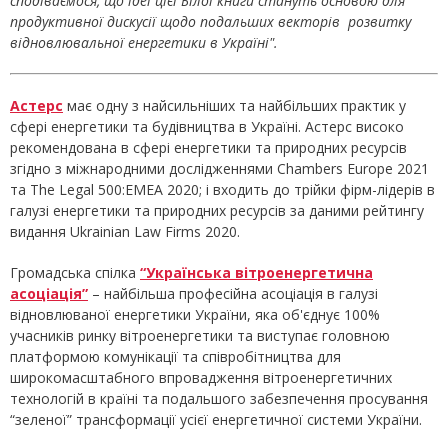
сподіваємося, що ідеї цієї Білої книги стануть основою для
продуктивної дискусії щодо подальших векторів розвитку
відновлювальної енергетики в Україні".
Астерс
має одну з найсильніших та найбільших практик у
сфері енергетики та будівництва в Україні. Астерс високо
рекомендована в сфері енергетики та природних ресурсів
згідно з міжнародними дослідженнями Chambers Europe 2021
та The Legal 500:EMEA 2020; і входить до трійки фірм-лідерів в
галузі енергетики та природних ресурсів за даними рейтингу
видання Ukrainian Law Firms 2020.
Громадська спілка
“Українська вітроенергетична
асоціація”
– найбільша професійна асоціація в галузі
відновлюваної енергетики України, яка об'єднує 100%
учасників ринку вітроенергетики та виступає головною
платформою комунікації та співробітництва для
широкомасштабного впровадження вітроенергетичних
технологій в країні та подальшого забезпечення просування
“зеленої” трансформації усієї енергетичної системи України.