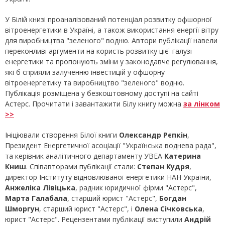
У Білій книзі проаналізований потенціал розвитку офшорної
вітроенергетики в Україні, а також використання енергії вітру
для виробництва "зеленого" водню. Автори публікації навели
переконливі аргументи на користь розвитку цієї галузі
енергетики та пропонують зміни у законодавче регулювання,
які б сприяли залученню інвестицій у офшорну
вітроенергетику та виробництво "зеленого" водню.
Публікація розміщена у безкоштовному доступі на сайті
Астерс. Прочитати і завантажити Білу книгу можна
за лінком
>>
Ініціювали створення Білої книги
Олександр Рєпкін
,
Президент Енергетичної асоціації "Українська воднева рада",
та керівник аналітичного департаменту УВЕА
Катерина
Книш
. Співавторами публікації стали:
Степан Кудря
,
директор Інституту відновлюваної енергетики НАН України,
Анжеліка Лівіцька
, радник юридичної фірми "Астерс",
Марта Галабала
, старший юрист "Астерс",
Богдан
Шморгун
, старший юрист "Астерс", і
Олена Січковська
,
юрист "Астерс". Рецензентами публікації виступили
Андрій