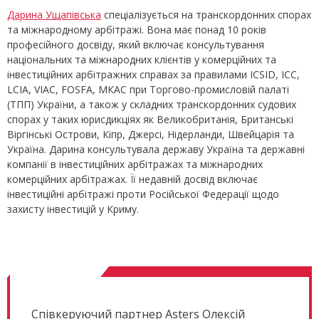
Дарина Ущапівська
спеціалізується на транскордонних спорах
та міжнародному арбітражі. Вона має понад 10 років
професійного досвіду, який включає консультування
національних та міжнародних клієнтів у комерційних та
інвестиційних арбітражних справах за правилами ICSID, ICC,
LCIA, VIAC, FOSFA, МКАС при Торгово-промисловій палаті
(ТПП) України, а також у складних транскордонних судових
спорах у таких юрисдикціях як Великобританія, Британські
Віргінські Острови, Кіпр, Джерсі, Нідерланди, Швейцарія та
Україна. Дарина консультувала державу Україна та державні
компанії в інвестиційних арбітражах та міжнародних
комерційних арбітражах. Її недавній досвід включає
інвестиційні арбітражі проти Російської Федерації щодо
захисту інвестицій у Криму.
Співкеруючий партнер Asters Олексій