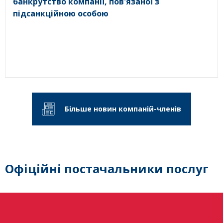
банкрутство компанії, пов'язаної з
підсанкційною особою
Більше новин компаній-членів
Офіційні постачальники послуг