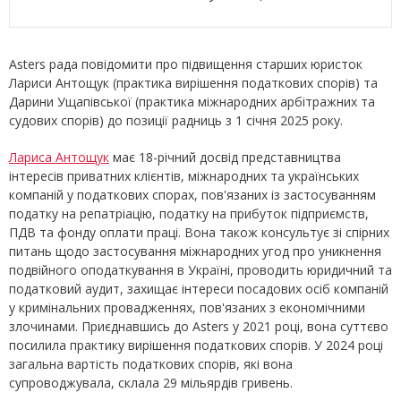
Asters рада повідомити про підвищення старших юристок
Лариси Антощук (практика вирішення податкових спорів) та
Дарини Ущапівської (практика міжнародних арбітражних та
судових спорів) до позиції радниць з 1 січня 2025 року.
Лариса Антощук
має 18-річний досвід представництва
інтересів приватних клієнтів, міжнародних та українських
компаній у податкових спорах, пов'язаних із застосуванням
податку на репатріацію, податку на прибуток підприємств,
ПДВ та фонду оплати праці. Вона також консультує зі спірних
питань щодо застосування міжнародних угод про уникнення
подвійного оподаткування в Україні, проводить юридичний та
податковий аудит, захищає інтереси посадових осіб компаній
у кримінальних провадженнях, пов'язаних з економічними
злочинами. Приєднавшись до Asters у 2021 році, вона суттєво
посилила практику вирішення податкових спорів. У 2024 році
загальна вартість податкових спорів, які вона
супроводжувала, склала 29 мільярдів гривень.