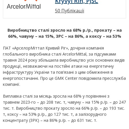
Kryvyi Rih, PJSC
50 Публікації
Виробництво сталі зросло на 68% р./р., прокату – на
66%, чавуну – на 15%, ЗРС – на 86%, а коксу – на 53%
ПАТ «АрселорМіттал Кривий Ріг», дочірня компанія
глобального виробника сталі ArcelorMittal, за підсумками
травня 2024 року збільшила виробництво усіх основних видів
продукції, незважаючи на постійні атаки на енергетичну
інфраструктуру України та пов’язані з цим обмеження в
енергопостачанні. Про це GMK Center повідомила пресслужба
компанії.
Виплавка сталі за місяць зросла на 68% у порівнянні з
травнем 2023-го – до 208 тис. т, чавуну – на 15% р./р. – до 247
тис. т. Виробництво прокату зросло на 66% р./р. – до 193 тис.
т, коксу – на 53% р./р., до 127 тис. т, а залізорудного
концентрату (ЗРК) – на 86% р./р. – до 631 тис. т.