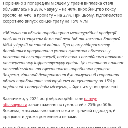
Порівняно з попереднім місяцем у травні виплавка сталі
збільшилась на 28%, чавуну – на 40%, виробництво коксу
зросло на 44%, а прокату – на 27%. При цьому, підприємство
скоротило випуск концентрату на 15% м./м.
«Збільшення обсягів виробництва металургійної продукції
пов’язано із запуском доменної печі №6 та коксових батарей
№3-4 у другій половині квітня. При цьому підприємству
доводиться працювати в умовах суттєвих обмежень у
постачанні електроенергії, пов’язаних з постійними атаками
на енергетичну інфраструктуру країни. Це негативно впливає
на стабільність та ефективність виробничих процесів.
Зокрема, гірничий департамент був вимушений скоротити
обсяги виробництва залізорудного концентрату на 15% у
порівнянні з попереднім місяцем»
, – йдеться у повідомленні.
Зазначимо, у 2024 році «АрселорМіттал»
планує
збільшувати
завантаження потужностей з 25% до 50%.
Зокрема, максимально завантажити гірничий підрозділ, й
працювати двома доменними печами.