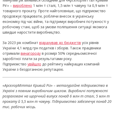
Минулий рік виявився складним для «АрселорМіттал Кривий
Ріг» –
вироблено
1 млн т сталі, 1,5 млн т чавуну та 0,9 млн т
товарного прокату. Проте найголовніше, що підприємство
продовжує працювати, роблячи внесок в українську
економіку під час війни, та підтримує виробничі потужності у
робочому стані, щоб за умови поліпшення ситуації якомога
швидше наростити виробництво.
За 2023 рік комбінат
відрахував до бюджетів
усіх рівнів
України 4,1 млрд грн податків і зборів. Також працівники
отримали
винагороду
в розмірі 50% середньомісячної
заробітної плати за результатами року.
Підприємство
увійшло
до рейтингу найкращих компаній
України з бездоганною репутацією.
«АрселорМіттал Кривий Ріг» – металургійне підприємство в
Україні з повним виробничим циклом. Виробничі потужності
розраховані на щорічний випуск понад 6 млн т сталі, 5 млн т
прокату й 5,5 млн т чавуну. Підприємство забезпечує понад 20
тис. робочих місць.