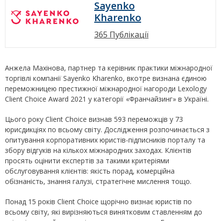
Sayenko
Kharenko
365 Публікації
Анжела Махінова, партнер та керівник практики міжнародної
торгівлі компанії Sayenko Kharenko, вкотре визнана єдиною
переможницею престижної міжнародної нагороди Lexology
Client Choice Award 2021 у категорії «Франчайзинг» в Україні.
Цього року Client Choice визнав 593 переможців у 73
юрисдикціях по всьому світу. Дослідження розпочинається з
опитування корпоративних юристів-підписників порталу та
збору відгуків на кількох міжнародних заходах. Клієнтів
просять оцінити експертів за такими критеріями
обслуговування клієнтів: якість порад, комерційна
обізнаність, знання галузі, стратегічне мислення тощо.
Понад 15 років Client Choice щорічно визнає юристів по
всьому світу, які вирізняються винятковим ставленням до