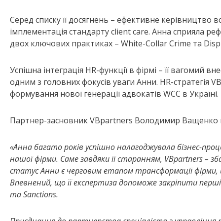
Серед списку її досягнень – ефективне керівництво 
імплементація стандарту client care. Анна сприяла р
двох ключових практиках – White-Collar Crime та Dispu
Успішна інтеграція HR-функції в фірмі – її вагомий в
одним з головних фокусів уваги Анни. HR-стратегія 
формування нової генерації адвокатів WCC в Україні.
Партнер-засновник VBpartners Володимир Ващенко 
«Анна багато років успішно налагоджувала бізнес-про
нашої фірми. Саме завдяки її старанням, VBpartners – 
статус Анни є черговим етапом трансформації фірми, щ
Впевнений, що її експертиза допоможе закріпити першіст
та Sanctions.