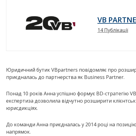
VB PARTNE
14 Публікації
Юридичний бутик VBpartners повідомляє про розшир
приєдналась до партнерства як Business Partner.
Понад 10 років Анна успішно формує BD-стратегію VB 
експертиза дозволила відчутно розширити клієнтськ
юрисдикціях.
До команди Анна приєдналась у 2014 році на позицію
напрямок.