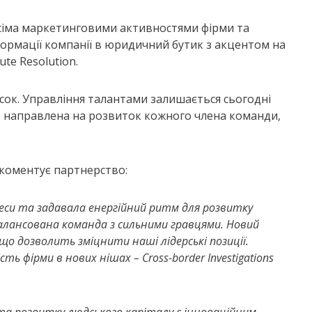
всіма маркетинговими активностями фірми та
еформації компанії в юридичний бутик з акцентом на
te Resolution.
несок. Управління талантами залишається сьогодні
VB направлена на розвиток кожного члена команди,
коментує партнерство:
цеси та задавала енергійний ритм для розвитку
збалансована команда з сильними гравцями. Новий
о дозволить зміцнити наші лідерські позиції.
ь фірми в нових нішах – Cross-border Investigations