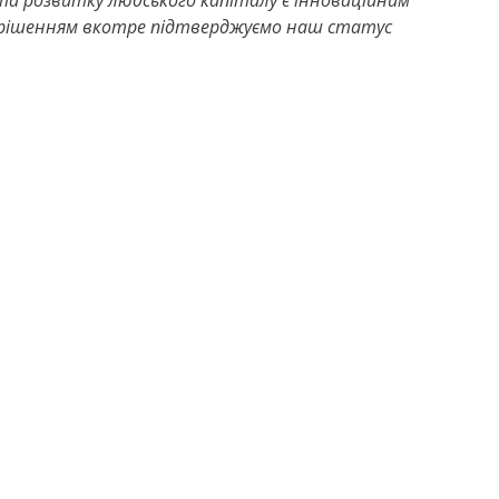
та розвитку людського капіталу є інноваційним
м рішенням вкотре підтверджуємо наш статус