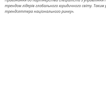
Приєднання до партнерства спеціаліста з управління 
трендом лідерів глобального юридичного світу. Таки
трендсеттера національного ринку».