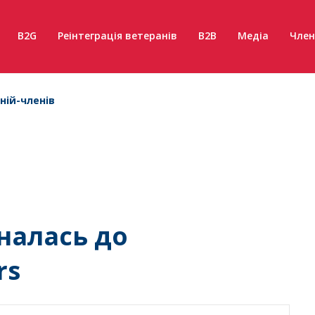
B2G
Реінтеграція ветеранів
B2B
Медіа
Член
ній-членів
налась до
rs