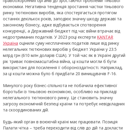
правоохоронних органів до зростаючої проблеми тіньової
економіки. Негативна тенденція зростання частки тіньового
ринку тютюнових виробів, яка спостерігається протягом
останніх декількох років, заподіює значну шкоду державі та
законному бізнесу, адже відбувається спотворення
конкуренції, а Державний бюджет під час війни втрачає від
недоотриманих податків. У 2023 році експерти
KANTAR
Україна
оцінили суму несплачених податків лише від ринку
нелегальних тютюнових виробів у бюджет України у 23.5
млрд грн (610 млн доларів США). У той час як в Україні другий
рік триває повномасштабна війна, ці кошти могли б бути
використані для посилення її обороноздатності. Наприклад,
за ці кошти можна було б придбати 20 винищувачів F-16.
Минулого року бізнес-спільнота не побачила ефективної
боротьби із тіньовою економікою, особливо на прикладі
нелегального тютюнового ринку. Це становить значну
загрозу економічній безпеці країни та потребує невідкладних
та скоординованих дій.
Будь-який орган в воюючій країні має працювати. Позиція
Палати чітка – треба переходити від слів до дій та докласти