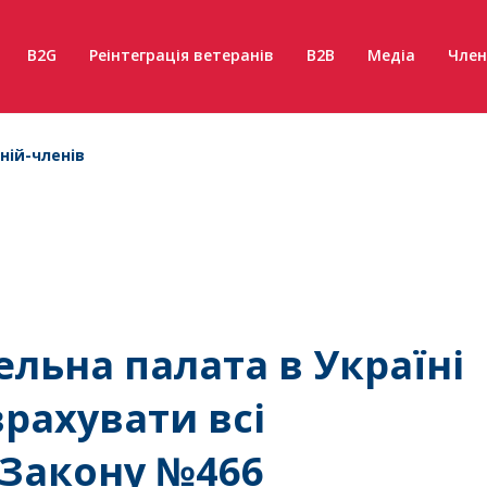
B2G
Реінтеграція ветеранів
B2B
Медіа
Член
ній-членів
льна палата в Україні
рахувати всі
 Закону №466