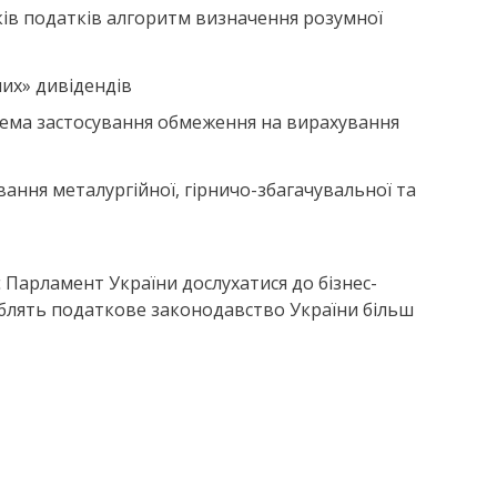
ків податків алгоритм визначення розумної
их» дивідендів
окрема застосування обмеження на вирахування
вання металургійної, гірничо-збагачувальної та
 Парламент України дослухатися до бізнес-
роблять податкове законодавство України більш