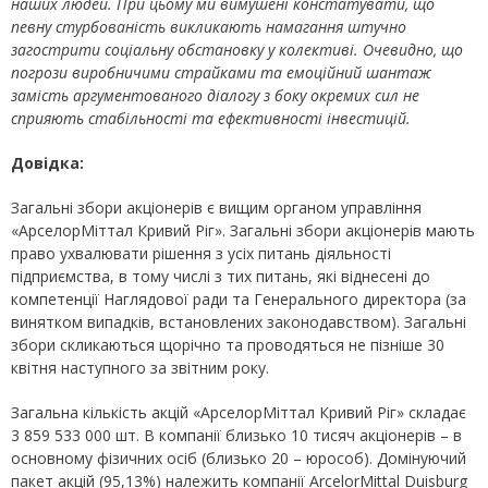
наших людей. При цьому ми вимушені констатувати, що
певну стурбованість викликають намагання штучно
загострити соціальну обстановку у колективі. Очевидно, що
погрози виробничими страйками та емоційний шантаж
замість аргументованого діалогу з боку окремих сил не
сприяють стабільності та ефективності інвестицій.
Довідка:
Загальні збори акціонерів є вищим органом управління
«АрселорМіттал Кривий Ріг». Загальні збори акціонерів мають
право ухвалювати рішення з усіх питань діяльності
підприємства, в тому числі з тих питань, які віднесені до
компетенції Наглядової ради та Генерального директора (за
винятком випадків, встановлених законодавством). Загальні
збори скликаються щорічно та проводяться не пізніше 30
квітня наступного за звітним року.
Загальна кількість акцій «АрселорМіттал Кривий Ріг» складає
3 859 533 000 шт. В компанії близько 10 тисяч акціонерів – в
основному фізичних осіб (близько 20 – юрособ). Домінуючий
пакет акцій (95,13%) належить компанії ArcelorMittal Duisburg