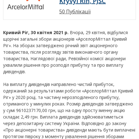
Kryvyi Rih, PJSC
50 Публікації
Кривий Ріг, 30 квітня 2021 р.
Вчора, 29 квітня, відбулися
щорічні загальні збори акціонерів «АрселорМіттал Кривий
Ріг». На зборах затверджено річний звіт акціонерного
товариства, після розгляду звітів виконавчого органу
товариства, Наглядової ради, Ревізійної комісії акціонери
ухвалили рішення про розподіл прибутку та про виплату
дивідендів.
На виплату дивідендів направлено чистий прибуток,
одержаний за результатами роботи «АрселорМіттал Кривий
Ріг» у 2020 році, та частину нерозподіленого прибутку,
отриманого у минулих роках. Розмір дивідендів затверджено
у сумі 9610237170,00 грн, що на одну просту іменну акцію
складає 2,49 грн. Виплата дивідендів здійснюватиметься
через депозитарну систему України. Відповідно до закону
«Про акціонерні товариства» дивіденди мають бути виплачені
протягом півроку з моменту ухвалення рішення зборами