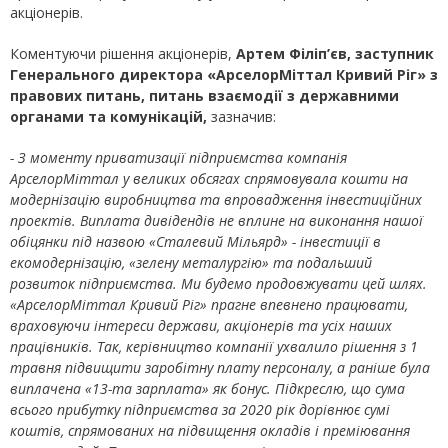
акціонерів.
Коментуючи рішення акціонерів,
Артем Філіп’єв, заступник
Генерального директора «АрселорМіттал Кривий Ріг» з
правових питань, питань взаємодії з державними
органами та комунікацій,
зазначив:
- З моменту приватизації підприємства компанія
АрселорМіттал у великих обсягах спрямовувала кошти на
модернізацію виробництва та впровадження інвестиційних
проектів. Виплата дивідендів не вплине на виконання нашої
обіцянки під назвою «Сталевий Мільярд» - інвестиції в
екомодернізацію, «зелену металургію» та подальший
розвиток підприємства. Ми будемо продовжувати цей шлях.
«АрселорМіттал Кривий Ріг» прагне впевнено працювати,
враховуючи інтереси держави, акціонерів та усіх наших
працівників. Так, керівництво компанії ухвалило рішення з 1
травня підвищити заробітну плату персоналу, а раніше була
виплачена «13-та зарплата» як бонус. Підкреслю, що сума
всього прибутку підприємства за 2020 рік дорівнює сумі
коштів, спрямованих на підвищення окладів і преміювання