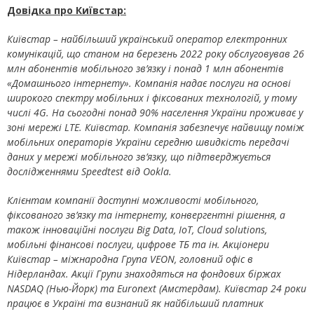
Довідка про Київстар:
Київстар – найбільший український оператор електронних
комунікацій, що станом на березень 2022 року обслуговував 26
млн абонентів мобільного зв’язку і понад 1 млн абонентів
«Домашнього інтернету». Компанія надає послуги на основі
широкого спектру мобільних і фіксованих технологій, у тому
числі 4G. На сьогодні понад 90% населення України проживає у
зоні мережі LTE. Київстар. Компанія забезпечує найвищу поміж
мобільних операторів України середню швидкість передачі
даних у мережі мобільного зв’язку, що підтверджується
дослідженнями Speedtest від Ookla.
Клієнтам компанії доступні можливості мобільного,
фіксованого зв’язку та інтернету, конвергентні рішення, а
також інноваційні послуги Big Data, IoT, Cloud solutions,
мобільні фінансові послуги, цифрове ТБ та ін. Акціонери
Київстар – міжнародна Група VEON, головний офіс в
Нідерландах. Акції Групи знаходяться на фондових біржах
NASDAQ (Нью-Йорк) та Euronext (Амстердам). Київстар 24 роки
працює в Україні та визнаний як найбільший платник