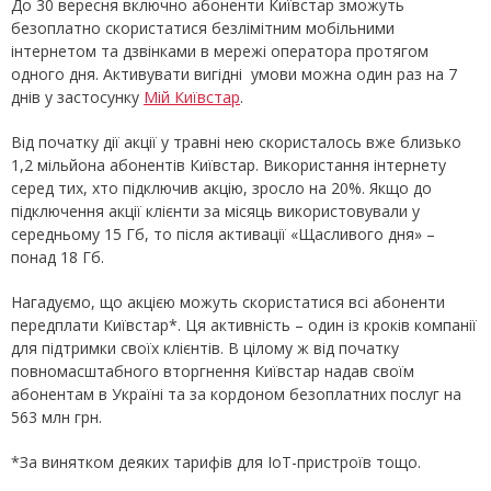
До 30 вересня включно абоненти Київстар зможуть
безоплатно скористатися безлімітним мобільними
інтернетом та дзвінками в мережі оператора протягом
одного дня. Активувати вигідні умови можна один раз на 7
днів у застосунку
Мій Київстар
.
Від початку дії акції у травні нею скористалось вже близько
1,2 мільйона абонентів Київстар. Використання інтернету
серед тих, хто підключив акцію, зросло на 20%. Якщо до
підключення акції клієнти за місяць використовували у
середньому 15 Гб, то після активації «Щасливого дня» –
понад 18 Гб.
Нагадуємо, що акцією можуть скористатися всі абоненти
передплати Київстар*. Ця активність – один із кроків компанії
для підтримки своїх клієнтів. В цілому ж від початку
повномасштабного вторгнення Київстар надав своїм
абонентам в Україні та за кордоном безоплатних послуг на
563 млн грн.
*За винятком деяких тарифів для IoT-пристроїв тощо.