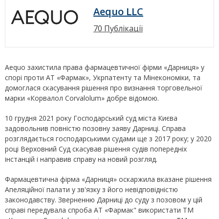
Aequo LLC
70 Публікації
Aequo захистила права фармацевтичної фірми «Дарниця» у
спорі проти АТ «Фармак», Укрпатенту та Мінекономіки, та
домоглася скасування рішення про визнання торговельної
марки «Корвалол Corvalolum» добре відомою.
10 грудня 2021 року Господарський суд міста Києва
задовольнив повністю позовну заяву Дарниці. Справа
розглядається господарськими судами ще з 2017 року; у 2020
році Верховний Суд скасував рішення судів попередніх
інстанцій і направив справу на новий розгляд.
Фармацевтична фірма «Дарниця» оскаржила вказане рішення
Апеляційної палати у зв'язку з його невідповідністю
законодавству. Зверненню Дарниці до суду з позовом у цій
справі передувала спроба АТ «Фармак" використати ТМ