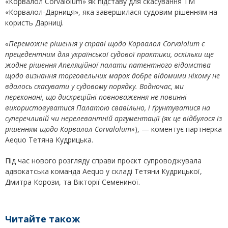
«Корвалол Corvalolum» як підставу для скасування ТМ
«Корвалол-Дарниця», яка завершилася судовим рішенням на
користь Дарниці.
«Переможне рішення у справі щодо Корвалол
Corvalolum є
прецедентним для української судової практики, оскільки ще
жодне рішення Апеляційної палати патентного відомства
щодо визнання торговельних марок добре відомими нікому не
вдалось скасувати у судовому порядку. Водночас, ми
переконані, що дискреційні повноваження не повинні
використовуватися Палатою свавільно, і ґрунтуватися на
суперечливій чи нерелевантній аргументації (як це відбулося із
рішенням щодо Корвалол
Corvalolum»
), — коментує партнерка
Aequo Тетяна Кудрицька.
Під час нового розгляду справи проєкт супроводжувала
адвокатська команда Aequo у складі Тетяни Кудрицької,
Дмитра Корози, та Вікторії Семениної.
Читайте також