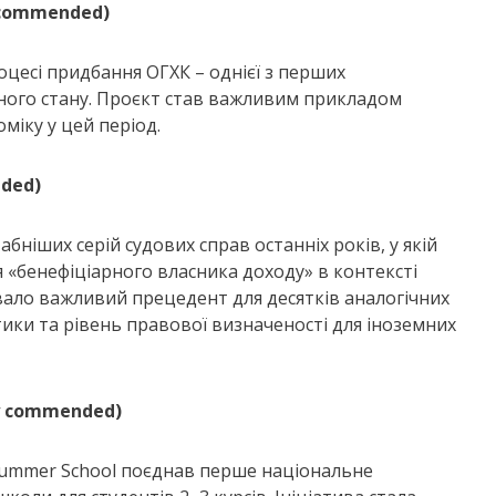
 commended)
цесі придбання ОГХК – однієї з перших
нного стану. Проєкт став важливим прикладом
міку у цей період.
ded)
ніших серій судових справ останніх років, у якій
«бенефіціарного власника доходу» в контексті
ало важливий прецедент для десятків аналогічних
тики та рівень правової визначеності для іноземних
ly commended)
o Summer School поєднав перше національне