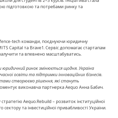
оли для студентів 2–3 курсів. Ініціатива стала
ою підготовкою та потребами ринку та
efence-tech команди, поєднуючи юридичну
MITS Capital та Brave1. Сервіс допомагає стартапам
 залучити та впевнено масштабуватись.
оли юридичний ринок змінюється щодня. Україна
учасної освіти та підтримки інноваційних бізнесів.
стами створюємо рішення, які стануть
оментує виконавча партнерка Aequo Анна Бабич.
стратегію Aequo.Rebuild – розвиток інституційної
о сектору та інвестиційної привабливості України.