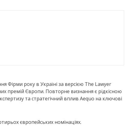
я Фірми року в Україні за версією The Lawyer
них премій Європи. Повторне визнання є рідкісною
експертизу та стратегічний вплив Aequo на ключові
чотирьох європейських номінаціях.