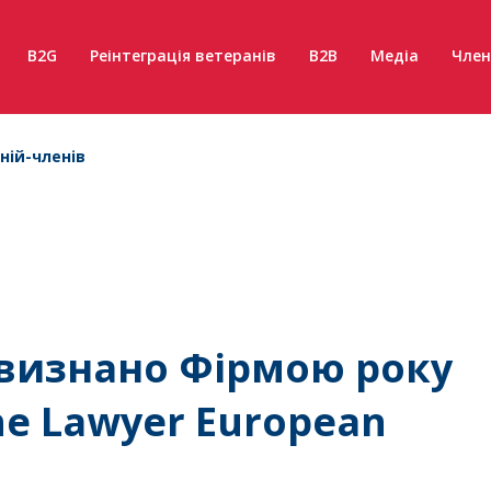
B2G
Реінтеграція ветеранів
B2B
Медіа
Член
ній-членів
 визнано Фірмою року
The Lawyer European