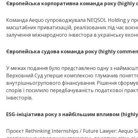
Європейська корпоративна команда року (highly
Команда Aequo супроводжувала NEQSOL Holding у про
масштабних приватизацій, реалізованих під час воє
залучення міжнародного інвестора в українську еконо
Європейська судова команда року (highly commen
У межах подання було представлено одну з наймасштаб
Верховний Суд уперше комплексно тлумачив поняття 
внутрішньогрупового фінансування. Рішення сформув
спорів і посилило передбачуваність податкової прак
інвесторів.
ESG-ініціатива року з найбільшим впливом (high
Проєкт Rethinking Internships / Future Lawyer: Aequ