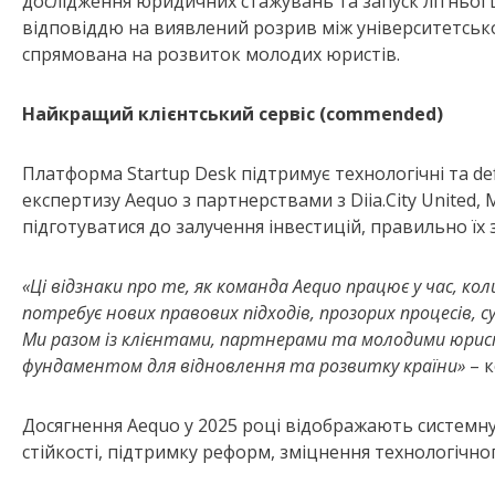
дослідження юридичних стажувань та запуск літньої шк
відповіддю на виявлений розрив між університетськ
спрямована на розвиток молодих юристів.
Найкращий клієнтський сервіс (commended)
Платформа Startup Desk підтримує технологічні та d
експертизу Aequo з партнерствами з Diia.City United, 
підготуватися до залучення інвестицій, правильно їх
«Ці відзнаки про те, як команда Aequo працює у час, к
потребує нових правових підходів, прозорих процесів, с
Ми разом із клієнтами, партнерами та молодими юри
фундаментом для відновлення та розвитку країни»
– к
Досягнення Aequo у 2025 році відображають системну 
стійкості, підтримку реформ, зміцнення технологічног