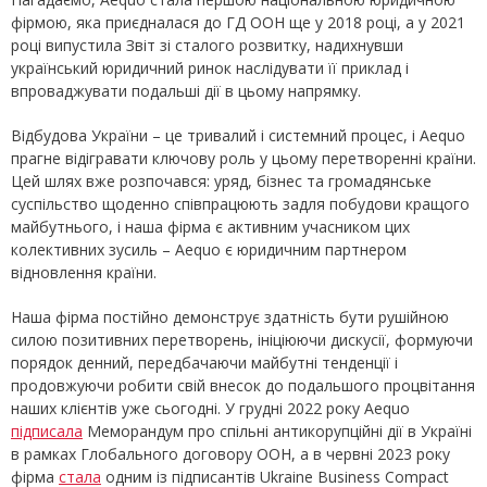
фірмою, яка приєдналася до ГД ООН ще у 2018 році, а у 2021
році випустила Звіт зі сталого розвитку, надихнувши
український юридичний ринок наслідувати її приклад і
впроваджувати подальші дії в цьому напрямку.
Відбудова України – це тривалий і системний процес, і Aequo
прагне відігравати ключову роль у цьому перетворенні країни.
Цей шлях вже розпочався: уряд, бізнес та громадянське
суспільство щоденно співпрацюють задля побудови кращого
майбутнього, і наша фірма є активним учасником цих
колективних зусиль – Aequo є юридичним партнером
відновлення країни.
Наша фірма постійно демонструє здатність бути рушійною
силою позитивних перетворень, ініціюючи дискусії, формуючи
порядок денний, передбачаючи майбутні тенденції і
продовжуючи робити свій внесок до подальшого процвітання
наших клієнтів уже сьогодні. У грудні 2022 року Aequo
підписала
Меморандум про спільні антикорупційні дії в Україні
в рамках Глобального договору ООН, а в червні 2023 року
фірма
стала
одним із підписантів Ukraine Business Compact