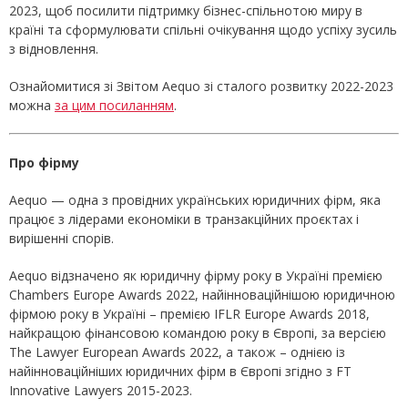
2023, щоб посилити підтримку бізнес-спільнотою миру в
країні та сформулювати спільні очікування щодо успіху зусиль
з відновлення.
Ознайомитися зі Звітом Aequo зі сталого розвитку 2022-2023
можна
за цим посиланням
.
Про фірму
Aequo — одна з провідних українських юридичних фірм, яка
працює з лідерами економіки в транзакційних проєктах і
вирішенні спорів.
Aequo відзначено як юридичну фірму року в Україні премією
Chambers Europe Awards 2022, найінноваційнішою юридичною
фірмою року в Україні – премією IFLR Europe Awards 2018,
найкращою фінансовою командою року в Європі, за версією
The Lawyer European Awards 2022, а також – однією із
найінноваційніших юридичних фірм в Європі згідно з FT
Innovative Lawyers 2015-2023.