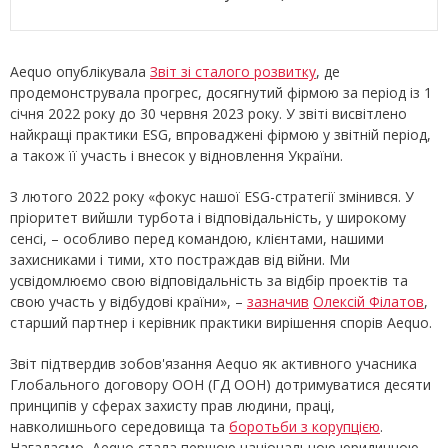
Aequo опублікувала
Звіт зі сталого розвитку
, де
продемонструвала прогрес, досягнутий фірмою за період із 1
січня 2022 року до 30 червня 2023 року. У звіті висвітлено
найкращі практики ESG, впроваджені фірмою у звітній період,
а також її участь і внесок у відновлення України.
З лютого 2022 року «фокус нашої ESG-стратегії змінився. У
пріоритет вийшли турбота і відповідальність, у широкому
сенсі, – особливо перед командою, клієнтами, нашими
захисниками і тими, хто постраждав від війни. Ми
усвідомлюємо свою відповідальність за відбір проектів та
свою участь у відбудові країни», –
зазначив
Олексій Філатов
,
старший партнер і керівник практики вирішення спорів Aequo.
Звіт підтвердив зобов'язання Aequo як активного учасника
Глобального договору ООН (ГД ООН) дотримуватися десяти
принципів у сферах захисту прав людини, праці,
навколишнього середовища та
боротьби з корупцією
.
Нагадаємо, Aequo стала першою національною юридичною