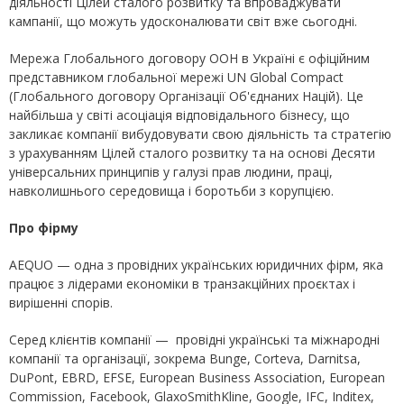
діяльності Цілей сталого розвитку та впроваджувати
кампанії, що можуть удосконалювати світ вже сьогодні.
Мережа Глобального договору ООН в Україні є офіційним
представником глобальної мережі UN Global Compact
(Глобального договору Організації Об'єднаних Націй). Це
найбільша у світі асоціація відповідального бізнесу, що
закликає компанії вибудовувати свою діяльність та стратегію
з урахуванням Цілей сталого розвитку та на основі Десяти
універсальних принципів у галузі прав людини, праці,
навколишнього середовища і боротьби з корупцією.
Про фірму
AEQUO — одна з провідних українських юридичних фірм, яка
працює з лідерами економіки в транзакційних проєктах і
вирішенні спорів.
Серед клієнтів компанії — провідні українські та міжнародні
компанії та організації, зокрема Bunge, Corteva, Darnitsa,
DuPont, EBRD, EFSE, European Business Association, European
Commission, Facebook, GlaxoSmithKline, Google, IFC, Inditex,