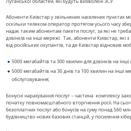
Луганської областей, які будуть визволені ЗСУ.
Абоненти Київстар у звільнених населених пунктах м
оскільки телеком оператор протягом усього часу збер
надає таким абонентам пакети послуг, за які не треб
дзвінків на інші мережі. Так, абоненти Київстар, які 
від російських окупантів, та де Київстар відновив мо
5000 мегабайтів та 300 хвилин для дзвінків на інші
5000 мегабайтів на 30 днів та 100 хвилин на інші 
обслуговування;
Бонусні нарахування послуг – частина комплексу захо
початку повномасштабного вторгнення росії. На сьо
безоплатних послуг або бонусів на суму понад 560 млн
будівництво нових базових станцій, у посилення кібер