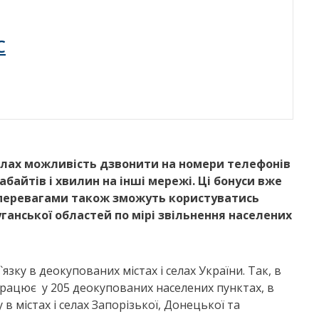
C
селах можливість дзвонити на номери телефонів
байтів і хвилин на інші мережі. Ці бонуси вже
перевагами також зможуть користуватись
уганської областей по мірі звільнення населених
зку в деокупованих містах і селах України. Так, в
рацює у 205 деокупованих населених пунктах, в
у в містах і селах Запорізької, Донецької та