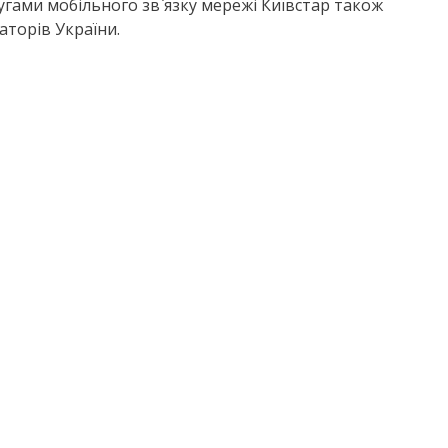
гами мобільного зв`язку мережі Київстар також
торів України.