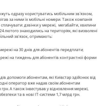
ожуть одразу користуватись мобільним зв`язком,
ігав за ними їх мобільні номери. Також компанія
а сплачувати: дзвінки у мережі, мегабайти, хвилини
з 24 лютого знаходились на територіях, які визволені
більний зв'язок, отримають:
 мережі на 30 днів для абонентів передплати;
мережі на тиждень для абонентів контрактної форми
дів допомоги абонентам, які Київстар здійснює від
годні оператор вже надав своїм абонентам
 грн. А також інвестував у відновлення мережі,
безпеки та в нові IT-системи 1,7 млрд грн.