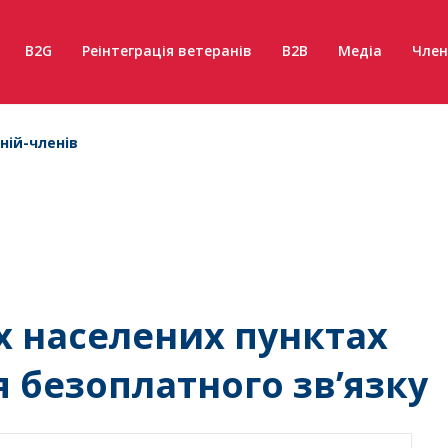
B2G
Реінтеграція ветеранів
B2B
Медіа
Член
ній-членів
х населених пунктах
 безоплатного зв’язку