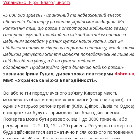
Української Біржі Благодійності
.
«5 000 000 гривень - це значний та надважливий внесок
абонентів Київстар у розвиток української медицини. Ми
натхненні тим, що разом з оператором мобільного зв'язку
створили зручний, швидкий та якісний механізм допомоги
медичним закладам у різних кутках нашої країни. Вже 24
відділення дитячих лікарень отримали допомогу, яка дозволяє
медикам рятувати життя малюків покладаючись не лише на
свій досвід та удачу, а й на сучасне медичне
обладнання. Продовжуймо бути дитячою надією разом!»
-
зазначає Ірина Гуцал, директорка платформи
dobro.ua
,
МБФ «Українська Біржа Благодійності».
Всі абоненти передплаченого зв’язку Київстар мають
можливість обрати напрямок допомоги (онко чи кардіо), та
один з чотирьох регіонів країни (Київ, Дніпро, Львів та Одеса),
в лікарні яких будуть спрямовані їхні благодійні внески.
Пожертва може бути разовою, від 1 до 3000 гривень, або
регулярною – 2, 5, 10, 15 та 20 гривень. Регулярна пожертва
буде здійснюватися автоматично після кожного поповнення
рахунку від 40 грн. Розмір внеску не має значення, адже