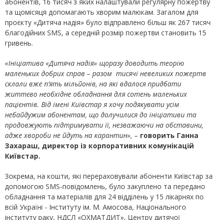
абонентів, 16 тисяч з яких налаштували регулярну пожертву
та щомісяця допомагають хворим малюкам. Загалом для
проєкту «Дитяча надія» було відправлено більш як 267 тисяч
благодійних SMS, а середній розмір пожертви становить 15
гривень.
«Ініціатива «Дитяча надія» щоразу доводить теорію
маленьких добрих справ – разом тисячі невеликих пожертв
склали вже п’ять мільйонів, на які вдалося придбати
життєво необхідне обладнання для сотень маленьких
пацієнтів. Від імені Київстар я хочу подякувати усім
небайдужим абонентам, що долучилися до ініціативи та
продовжують підтримувати її, незважаючи на обставини,
адже хвороби не йдуть на карантин»,
–
говорить Ганна
Захараш, директор із корпоративних комунікацій
Київстар.
Зокрема, на кошти, які перераховували абоненти Київстар за
допомогою SMS-повідомлень, було закуплено та передано
обладнання та матеріалів для 24 відділень у 15 лікарнях по
всій Україні - Інституту ім. М. Амосова, Національного
інституту раку, НДСЛ «ОХМАТДИТ», Центру дитячої