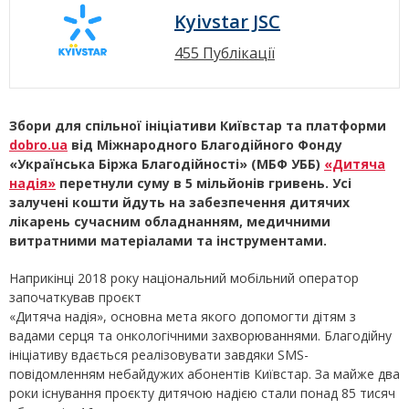
Kyivstar JSC
455 Публікації
Збори для спільної ініціативи Київстар та платформи
dobro.ua
від
Міжнародного Благодійного Фонду
«Українська Біржа Благодійності» (МБФ УББ)
«Дитяча
надія»
перетнули суму в 5 мільйонів гривень. Усі
залучені кошти йдуть на забезпечення дитячих
лікарень сучасним обладнанням, медичними
витратними матеріалами та інструментами.
Наприкінці 2018 року національний мобільний оператор
започаткував проєкт
«Дитяча надія», основна мета якого допомогти дітям з
вадами серця та онкологічними захворюваннями. Благодійну
ініціативу вдається реалізовувати завдяки SMS-
повідомленням небайдужих абонентів Київстар. За майже два
роки існування проєкту дитячою надією стали понад 85 тисяч