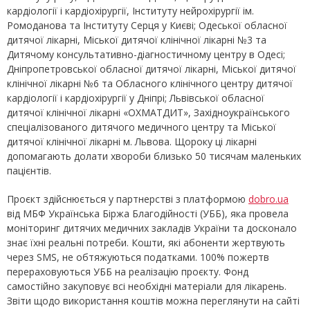
кардіології і кардіохірургії, Інституту нейрохірургії ім.
Ромоданова та Інституту Серця у Києві; Одеської обласної
дитячої лікарні, Міської дитячої клінічної лікарні №3 та
Дитячому консультативно-діагностичному центру в Одесі;
Дніпропетровської обласної дитячої лікарні, Міської дитячої
клінічної лікарні №6 та Обласного клінічного центру дитячої
кардіології і кардіохірургії у Дніпрі; Львівської обласної
дитячої клінічної лікарні «ОХМАТДИТ», Західноукраїнського
спеціалізованого дитячого медичного центру та Міської
дитячої клінічної лікарні м. Львова. Щороку ці лікарні
допомагають долати хвороби близько 50 тисячам маленьких
пацієнтів.
Проєкт здійснюється у партнерстві з платформою
dobro.ua
від МБФ Українська Біржа Благодійності (УББ), яка провела
моніторинг дитячих медичних закладів України та досконало
знає їхні реальні потреби. Кошти, які абоненти жертвують
через SMS, не обтяжуються податками. 100% пожертв
перераховуються УББ на реалізацію проєкту. Фонд
самостійно закуповує всі необхідні матеріали для лікарень.
Звіти щодо використання коштів можна переглянути на сайті