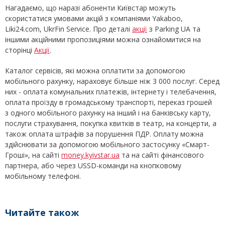
Нагадаємо, що наразі абоненти Київстар можуть
скористатися умовами акцій з компаніями Yakaboo,
Liki24.com, UkrFin Service. Про деталі
акції
з Parking UA та
іншими акційними пропозиціями можна ознайомитися на
сторінці
Акції
.
Каталог сервісів, які можна оплатити за допомогою
мобільного рахунку, нараховує більше ніж 3 000 послуг. Серед
них - оплата комунальних платежів, інтернету і телебачення,
оплата проїзду в громадському транспорті, переказ грошей
з одного мобільного рахунку на інший і на банківську карту,
послуги страхування, покупка квитків в театр, на концерти, а
також оплата штрафів за порушення ПДР. Оплату можна
здійснювати за допомогою мобільного застосунку «Смарт-
Гроші», на сайті
money.kyivstar.ua
та на сайті фінансового
партнера, або через USSD-команди на кнопковому
мобільному телефоні.
Читайте також