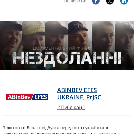
Поширити:
ABINBEV EFES
UKRAINE, PrJSC
2 Публікації
7 лютого в Берліні відбувся передпоказ української
документальної короткометражної стрічки «Нездоланні».