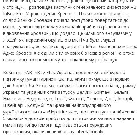
смачне пиво, на яке чекають українці. Це все ми закарбували
у стрічці», – розповідає заступник генерального директора AB
InBev Efes Україна Денис Хренов. – Після визволення міста,
співробітники броварні почали поступово повертатися до
міста, і у липні акціонерами компанії прийнято рішення про
відновлення броварні, що додало ще більшого ентузіазму у
людей, які пережили окупацію в місті чи були змушені
евакуюватись, рятуючись від агресії в більш безпечних місцях.
Адже броварня є одним з ключових бізнесів в регіоні, а отже
сприяє його економічному та соціальному розвитку».
Компанія «AB InBev Efes Україна» продовжує свій курс на
підтримку гуманітарних ініціатив, яким прямує ще з перших
днів боротьби. Зокрема, одним із таких проєктів на підтримку
України та українців став запуск у Великій Британії, Бельгії,
Німеччині, Нідерландах, Італії, Франції, Польщі, Данії, Австрії,
Швейцарії, Колумбії та Бразилії найпопулярнішого
українського пива – «Чернігівське», що гарантує щонайменше
5 мільйонів доларів прибутку для підтримки зусиль з надання
гуманітарної допомоги, що надаються неурядовим
організаціям, включаючи «Caritas International».