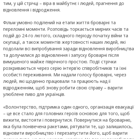
тим, у цій стрічці – віра в майбутнє і людей, прагнення до
відновлення і відродження.
Фільм умовно поділений на етапи життя броварні та
переломні моменти. Розповідь торкається мирних часів та
подій до 24-го лютого, складного періоду початку війни та
окупації, а також моментів жертовності наших людей, які
подолали всі випробування заради відновлення виробництва
та долучилися до відновлення і запуску броварні після
вимушеного майже піврічного простою. Події стрічки
розкриваються через серію інтерв'ю співробітників та їхні
особисті переживання. Ми надали голосу броварні, через
людей, які щоденно працювали та працюють над ії
відродженням, щоб знову робити свою справу – варити
улюблене пиво для українців.
«Волонтерство, підтримка один одного, організація евакуації
– це все стало для головних героїв основою для того, щоб
вижити, вистояти і повернутися. Повернутися на броварню,
яка була понівечена ракетами, рятувати те, що залишилось,
відновити виробництво і перезапустити його, щоб варити