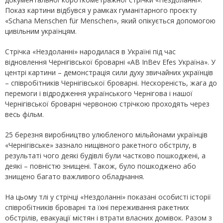
Показ картини відбувся у рамках гуманітарного проєкту
«Schana Menschen für Menschen», який опікується допомогою
цивільним українцям.
Стрічка «Нездоланні» народилася в Україні під час
відновлення Чернігівської броварні «AB InBev Efes Україна». У
центрі картини – демонстрація сили духу звичайних українців
– співробітників Чернігівської броварні. Нескореність, жага до
перемоги і відродження українського Чернігова і нашої
Чернігівської броварні червоною стрічкою проходять через
весь фільм.
25 березня виробництво улюбленого мільйонами українців
«Чернігівське» зазнало нищівного ракетного обстрілу, в
результаті чого деякі будівлі були частково пошкоджені, а
деякі – повністю знищені. Також, було пошкоджено або
знищено багато важливого обладнання.
На цьому тлі у стрічці «Нездоланні» показані особисті історії
співробітників броварні та їхні переживання ракетних
обстрілів, евакуації містян і втрати власних домівок. Разом з