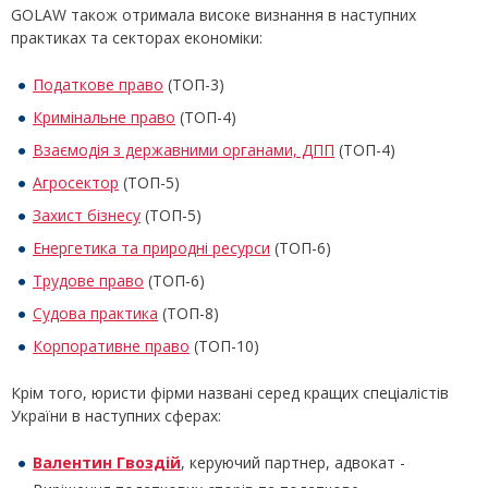
GOLAW також отримала високе визнання в наступних
практиках та секторах економіки:
Податкове право
(ТОП-3)
Кримінальне право
(ТОП-4)
Взаємодія з державними органами, ДПП
(ТОП-4)
Агросектор
(ТОП-5)
Захист бізнесу
(ТОП-5)
Енергетика та природні ресурси
(ТОП-6)
Трудове право
(ТОП-6)
Судова практика
(ТОП-8)
Корпоративне право
(ТОП-10)
Крім того, юристи фірми названі серед кращих спеціалістів
України в наступних сферах:
Валентин Гвоздій
, керуючий партнер, адвокат -