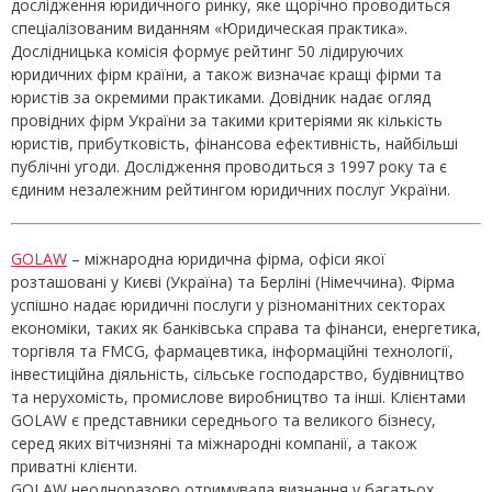
дослідження юридичного ринку, яке щорічно проводиться
спеціалізованим виданням «Юридическая практика».
Дослідницька комісія формує рейтинг 50 лідируючих
юридичних фірм країни, а також визначає кращі фірми та
юристів за окремими практиками. Довідник надає огляд
провідних фірм України за такими критеріями як кількість
юристів, прибутковість, фінансова ефективність, найбільші
публічні угоди. Дослідження проводиться з 1997 року та є
єдиним незалежним рейтингом юридичних послуг України.
GOLAW
– міжнародна юридична фірма, офіси якої
розташовані у Києві (Україна) та Берліні (Німеччина). Фірма
успішно надає юридичні послуги у різноманітних секторах
економіки, таких як банківська справа та фінанси, енергетика,
торгівля та FMCG, фармацевтика, інформаційні технології,
інвестиційна діяльність, сільське господарство, будівництво
та нерухомість, промислове виробництво та інші. Клієнтами
GOLAW є представники середнього та великого бізнесу,
серед яких вітчизняні та міжнародні компанії, а також
приватні клієнти.
GOLAW неодноразово отримувала визнання у багатьох