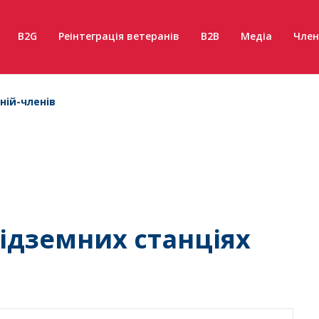
B2G
Реінтеграція ветеранів
B2B
Медіа
Член
ній-членів
підземних станціях