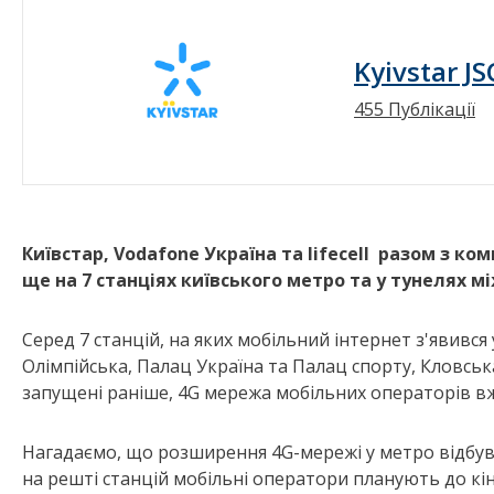
Kyivstar JS
455 Публікації
Київстар, Vodafone Україна та lifecell разом з к
ще
на 7 станціях київського метро та у тунелях м
Серед 7 станцій, на яких мобільний інтернет з'явився
Олімпійська, Палац Україна та Палац спорту, Кловська
запущені раніше, 4G мережа мобільних операторів вже
Нагадаємо, що розширення 4G-мережі у метро відбув
на решті станцій мобільні оператори планують до кінц