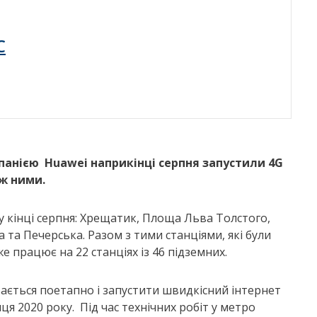
C
омпанією
Huawei
наприкінці серпня запустили
4
G
іж ними.
 у кінці серпня: Хрещатик, Площа Льва Толстого,
 та Печерська. Разом з тими станціями, які були
 працює на 22 станціях із 46 підземних.
ається поетапно і запустити швидкісний інтернет
я 2020 року. Під час технічних робіт у метро