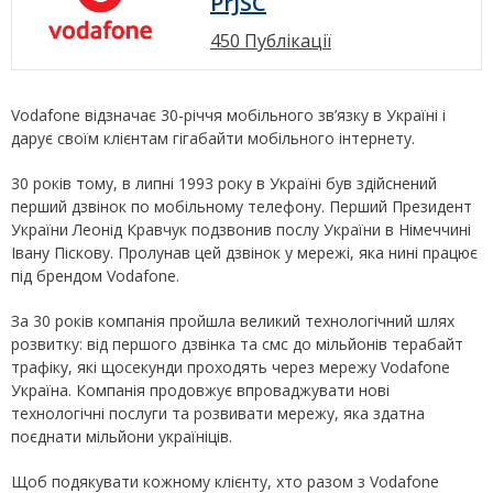
PrJSC
450 Публікації
Vodafone відзначає 30-річчя мобільного зв’язку в Україні і
дарує своїм клієнтам гігабайти мобільного інтернету.
30 років тому, в липні 1993 року в Україні був здійснений
перший дзвінок по мобільному телефону. Перший Президент
України Леонід Кравчук подзвонив послу України в Німеччині
Івану Піскову. Пролунав цей дзвінок у мережі, яка нині працює
під брендом Vodafone.
За 30 років компанія пройшла великий технологічний шлях
розвитку: від першого дзвінка та смс до мільйонів терабайт
трафіку, які щосекунди проходять через мережу Vodafone
Україна. Компанія продовжує впроваджувати нові
технологічні послуги та розвивати мережу, яка здатна
поєднати мільйони україніців.
Щоб подякувати кожному клієнту, хто разом з Vodafone