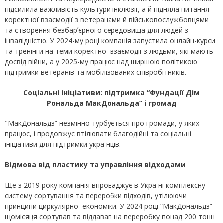
підсилила важливість культури інклюзії, а й підняла питання
коректної взаємодії з ветеранами й військовослужбовцями
та створення безбарʼєрного середовища для людей з
інвалідністю. У 2024-му році компанія запустила онлайн-курси
та тренінги на теми коректної взаємодії з людьми, які мають
досвід війни, а у 2025-му працює над ширшою політикою
підтримки ветеранів та мобілізованих співробітників.
Соціальні ініціативи: підтримка “Фундації Дім
Рональда МакДональда” і громад
"МакДональдз” незмінно турбується про громади, у яких
працює, і продовжує втілювати благодійні та соціальні
ініціативи для підтримки українців.
Відмова від пластику та управління відходами
Ще з 2019 року компанія впроваджує в Україні комплексну
систему сортування та переробки відходів, утілюючи
принципи циркулярної економіки. У 2024 році “МакДональдз”
щомісяця сортував та віддавав на переробку понад 200 тонн