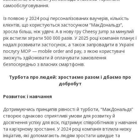
самообслуговування.
Із появою у 2024 році персоналізованих ваучерів, кількість
клієнтів, що користуються застосунком “МакДональдз”,
зросла більш, ніж удвічі. А в нову гру Cheesy Jump за минулий
рік встигли зіграти 500 000 разів. У 2025 році компанія планує і
надалі розвивати застосунок, а також запровадити в Україні
послугу MOP — mobile order and pay, з якою користувачі
зможуть здійснювати й оплачувати замовлення
безпосередньо з власних смартфонів.
Турбота про людей: зростаємо разом і дбаємо про
добробут
Розвиток і навчання
Дотримуючись принципів рівності й турботи, “МакДональдз”
створює однаково сприятливі умови для розвитку й
досягнення успіху для всіх, підтримує співробітників у навчанні
та кар'єрному зростанні. У 2024 році компанія втілила низку
ініціатив, які допомагають людям зростати швидше та