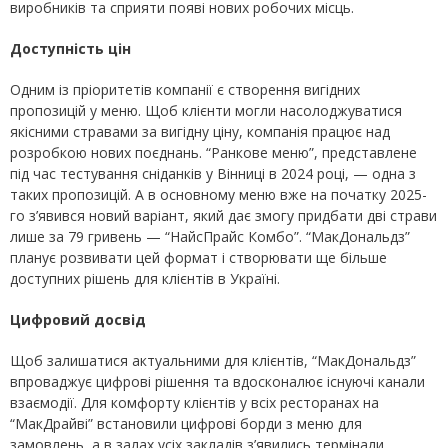
виробників та сприяти появі нових робочих місць.
Доступність цін
Одним із пріоритетів компанії є створення вигідних
пропозицій у меню. Щоб клієнти могли насолоджуватися
якісними стравами за вигідну ціну, компанія працює над
розробкою нових поєднань. “Ранкове меню”, представлене
під час тестування сніданків у Вінниці в 2024 році, — одна з
таких пропозицій. А в основному меню вже на початку 2025-
го з’явився новий варіант, який дає змогу придбати дві страви
лише за 79 гривень — “НайсПрайс Комбо”. “МакДональдз”
планує розвивати цей формат і створювати ще більше
доступних рішень для клієнтів в Україні.
Цифровий досвід
Щоб залишатися актуальними для клієнтів, “МакДональдз”
впроваджує цифрові рішення та вдосконалює існуючі канали
взаємодії. Для комфорту клієнтів у всіх ресторанах на
“МакДрайві” встановили цифрові борди з меню для
замовлень, а в залах усіх закладів з’явились термінали