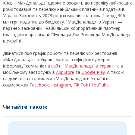
Києві. “МакДональдз” щорічно входить до переліку найкращих
роботодавців та переліку найбільших платників податків в
Україні. Зокрема, у 2023 році компанія сплатила 1 млрд 366
млн грн податків до бюджету. “МакДональдз” в Україні —
партнер-засновник і найбільший корпоративний партнер
благодійної організації “Фундація Дім Рональда МакДональда
в Україні”.
Дізнатися про графік роботи та перелік усіх ресторанів
«МакДональдз» в Україні можна з офіційних джерел
інформації компанії:
на сайті "МакДональдз" в Україні
та в
мобільному застосунку в
AppStore
та
Google Play
. А також
слідкуйте за сторінками «МакДональдз» в Україні в
соцмережах
Facebook
,
Instagram
,
Tik Tok
і
YouTube
.
Читайте також