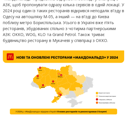
АЗК, щоб пропонувати одразу кілька сервісів в одній локації. У
2024 році один із таких ресторанів відкрився неподалік в’їзду в
Одесу на автошляху М-05, а інший — на в’їзді до Києва
поблизу метро Бориспільська. Усього в Україні вже п’ять
ресторанів, збудованих спільно з чотирма партнерськими
АЗК: ОККО, WOG, KLO та Grand Petrol. Також триває
будівництво ресторану в Мукачеві у співпраці з ОККО.