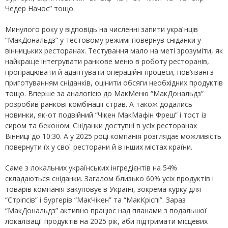
Чедер Начос” тощо.
Минулого року у відповідь на численні запити українців
“МакДональдз” у тестовому режимі повернув сніданки у
вінницьких ресторанах. Тестування мало на меті зрозуміти, як
найкраще інтегрувати ранкове меню в роботу ресторанів,
пропрацювати й адаптувати операційні процеси, пов’язані з
приготуванням сніданків, оцінити обсяги необхідних продуктів
тощо. Вперше за аналогією до МакМеню “МакДональдз”
розробив ранкові комбінації страв. А також додались
новинки, як-от подвійний “Чікен МакМафін Фреш” і тост із
сиром та беконом. Сніданки доступні в усіх ресторанах
Вінниці до 10:30. А у 2025 році компанія розглядає можливість
повернути їх у свої ресторани й в інших містах країни.
Саме з локальних українських інгредієнтів на 54%
складаються сніданки. Загалом близько 60% усіх продуктів і
товарів компанія закуповує в Україні, зокрема курку для
“Стріпсів” і бургерів “МакЧікен” та “МакКріспі”. Зараз
“МакДональдз” активно працює над планами з подальшої
локалізації продуктів на 2025 рік, аби підтримати місцевих