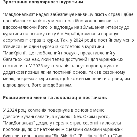
Зростання популярності курятини
“МакДональдз” надалі забезпечує найвищу якість страв і дбає
про збалансованість у меню, постійно доповнюючи та
вдосконалюючи його. У відповідь на збільшення інтересу до
курятини по всьому світу й в Україні, компанія нарощує
асортимент страв із курки. Так, у 2024 році в постійному меню
з’явився ще один бургер із котлетою з курятини —
“МакКріспі”. Це глобальний продукт, представлений у
багатьох країнах, який тепер доступний і для українських
споживачів. У 2025-му компанія планує впроваджувати
додаткові позиції як на постійній основі, так і в сезонному
меню, зокрема з курятини, щоб кожен міг знайти страви, які
відповідають його вподобанням.
Розширення меню та локалізація постачань
У 2024 році компанія повернула в основне меню
довгоочікувані салати, з куркою і без. Окрім цього,
“МакДональдз” додав у перелік страв сезонні та локальні
пропозиції, як-от натхненні місцевими смаками українські
бургери, сирні новинки “Біг Біф Чіз”, “Біг Чікен Чіз” та “Сир