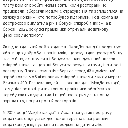
плату всім співробітникам навіть, коли ресторани не
працювали, зберегли медичне страхування та залишалися на
зв’язку з кожним, хто потребував підтримки. Тоді компанія
достроково виплатила річні бонуси співробітникам, а в
березні 2022 року всі працівники отримали додаткову
фінансову допомогу.
Як відповідальний роботодавець “МакДональдз” продовжує
дбати про добробут працівників, щороку підвищує заробітну
плату й надає щомісячні бонуси за індивідуальний внесок
співробітника та щорічні бонуси за результатами діяльності
ресторану. Також компанія зберігає середній щомісячний
заробіток за мобілізованими співробітниками, яких у мережі
близько 400. Безпека людей — головне для “МакДональдз”,
тому під час повітряних тривог працівники обов’язково
перебувають в укриттях, і в цей час отримують повну
зарплатню, попри простій ресторанів.
У 2024 році “МакДональдз” в Україні запустив програму
додаткових відпусток для волонтерства й запровадив
додаткові дні відпустки на народження дитини або