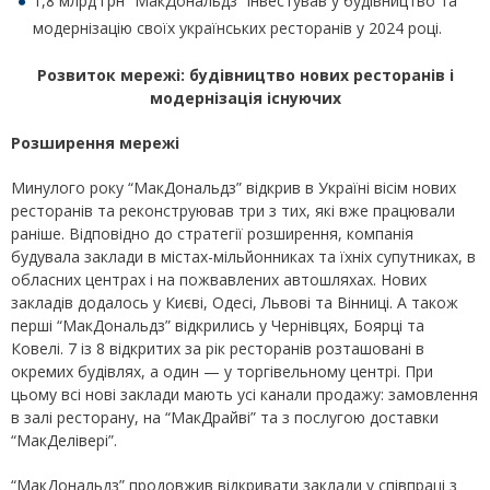
1,8 млрд грн “МакДональдз” інвестував у будівництво та
модернізацію своїх українських ресторанів у 2024 році.
Розвиток мережі: будівництво нових ресторанів і
модернізація існуючих
Розширення мережі
Минулого року “МакДональдз” відкрив в Україні вісім нових
ресторанів та реконструював три з тих, які вже працювали
раніше. Відповідно до стратегії розширення, компанія
будувала заклади в містах-мільйонниках та їхніх супутниках, в
обласних центрах і на пожвавлених автошляхах. Нових
закладів додалось у Києві, Одесі, Львові та Вінниці. А також
перші “МакДональдз” відкрились у Чернівцях, Боярці та
Ковелі. 7 із 8 відкритих за рік ресторанів розташовані в
окремих будівлях, а один — у торгівельному центрі. При
цьому всі нові заклади мають усі канали продажу: замовлення
в залі ресторану, на “МакДрайві” та з послугою доставки
“МакДелівері”.
“МакДональдз” продовжив відкривати заклади у співпраці з