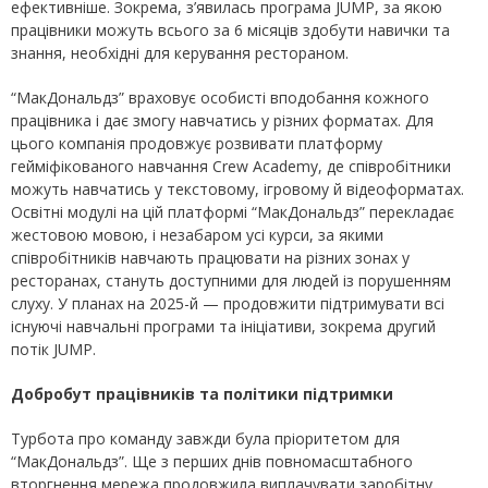
ефективніше. Зокрема, з’явилась програма JUMP, за якою
працівники можуть всього за 6 місяців здобути навички та
знання, необхідні для керування рестораном.
“МакДональдз” враховує особисті вподобання кожного
працівника і дає змогу навчатись у різних форматах. Для
цього компанія продовжує розвивати платформу
гейміфікованого навчання Crew Academy, де співробітники
можуть навчатись у текстовому, ігровому й відеоформатах.
Освітні модулі на цій платформі “МакДональдз” перекладає
жестовою мовою, і незабаром усі курси, за якими
співробітників навчають працювати на різних зонах у
ресторанах, стануть доступними для людей із порушенням
слуху. У планах на 2025-й — продовжити підтримувати всі
існуючі навчальні програми та ініціативи, зокрема другий
потік JUMP.
Добробут працівників та політики підтримки
Турбота про команду завжди була пріоритетом для
“МакДональдз”. Ще з перших днів повномасштабного
вторгнення мережа продовжила виплачувати заробітну