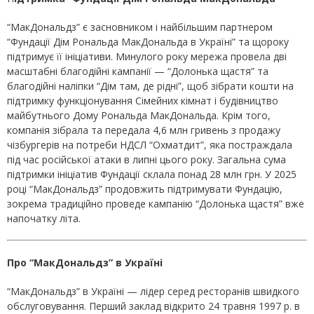
“МакДональдз” є засновником і найбільшим партнером
“Фундації Дім Рональда МакДональда в Україні” та щороку
підтримує її ініціативи. Минулого року мережа провела дві
масштабні благодійні кампанії — “Долонька щастя” та
благодійні наліпки “Дім там, де рідні”, щоб зібрати кошти на
підтримку функціонування Сімейних кімнат і будівництво
майбутнього Дому Рональда МакДональда. Крім того,
компанія зібрала та передала 4,6 млн гривень з продажу
чізбургерів на потреби НДСЛ “Охматдит”, яка постраждала
під час російської атаки в липні цього року. Загальна сума
підтримки ініціатив Фундації склала понад 28 млн грн. У 2025
році “МакДональдз” продовжить підтримувати Фундацію,
зокрема традиційно проведе кампанію “Долонька щастя” вже
напочатку літа.
Про “МакДональдз” в Україні
“МакДональдз” в Україні — лідер серед ресторанів швидкого
обслуговування. Перший заклад відкрито 24 травня 1997 р. в