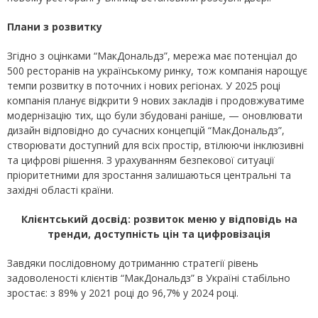
Плани з розвитку
Згідно з оцінками “МакДональдз”, мережа має потенціал до
500 ресторанів на українському ринку, тож компанія нарощує
темпи розвитку в поточних і нових регіонах. У 2025 році
компанія планує відкрити 9 нових закладів і продовжуватиме
модернізацію тих, що були збудовані раніше, — оновлювати
дизайн відповідно до сучасних концепцій “МакДональдз”,
створювати доступний для всіх простір, втілюючи інклюзивні
та цифрові рішення. З урахуванням безпекової ситуації
пріоритетними для зростання залишаються центральні та
західні області країни.
Клієнтський досвід: розвиток меню у відповідь на
тренди, доступність цін та цифровізація
Завдяки послідовному дотриманню стратегії рівень
задоволеності клієнтів “МакДональдз” в Україні стабільно
зростає: з 89% у 2021 році до 96,7% у 2024 році.