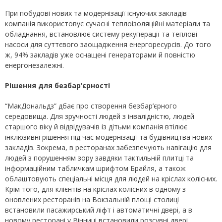
При побудові нових та модернізації існуючих закладів
компанія використовує сучасні теплоізоляційні матеріали та
обладнання, встановлює систему рекуперації та теплові
насоси для суттєвого заощадження енергоресурсів. До того
ж, 94% закладів уже оснащені генераторами й повністю
енергонезалежні.
Рішення для безбар’єрності
“МакДональдз” дбає про створення безбар’єрного
середовища. Для зручності людей з інвалідністю, людей
старшого віку й відвідувачів із дітьми компанія втілює
інклюзивні рішення під час модернізації та будівництва нових
закладів. Зокрема, в ресторанах забезпечують навігацію для
людей з порушенням зору завдяки тактильній плитці та
інформаційним табличкам шрифтом Брайля, а також
облаштовують спеціальні місця для людей на кріслах колісних.
Крім того, для клієнтів на кріслах колісних в одному з
оновлених ресторанів на Вокзальній площі столиці
встановили пасажирський ліфт і автоматичні двері, а в
новому ресторані у Вінниці встановили розсувні двері.