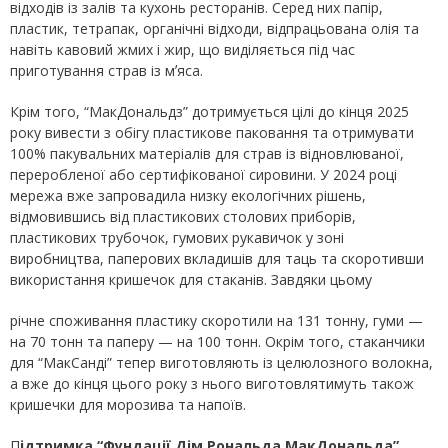
відходів із залів та кухонь ресторанів. Серед них папір,
пластик, тетрапак, органічні відходи, відпрацьована олія та
навіть кавовий жмих і жир, що виділяється під час
приготування страв із мʼяса.
Крім того, “МакДональдз” дотримується цілі до кінця 2025
року вивести з обігу пластикове паковання та отримувати
100% пакувальних матеріалів для страв із відновлюваної,
переробленої або сертифікованої сировини. У 2024 році
мережа вже запровадила низку екологічних рішень,
відмовившись від пластикових столових приборів,
пластикових трубочок, гумових рукавичок у зоні
виробництва, паперових вкладишів для таць та скоротивши
використання кришечок для стаканів. Завдяки цьому
річне споживання пластику скоротили на 131 тонну, гуми —
на 70 тонн та паперу — на 100 тонн. Окрім того, стаканчики
для “МакСанді” тепер виготовляють із целюлозного волокна,
а вже до кінця цього року з нього виготовлятимуть також
кришечки для морозива та напоїв.
П
ідтримка “Фундації Дім Рональда МакДональда”