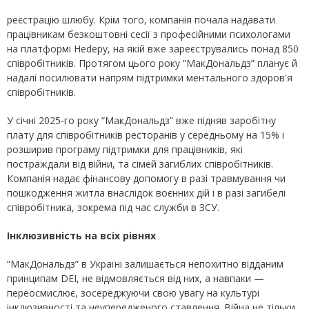
реєстрацію шлюбу. Крім того, компанія почала надавати
працівникам безкоштовні сесії з професійними психологами
на платформі Hedepy, на якій вже зареєструвались понад 850
співробітників. Протягом цього року “МакДональдз” планує й
надалі посилювати напрям підтримки ментального здоров'я
співробітників.
У січні 2025-го року “МакДональдз” вже підняв заробітну
плату для співробітників ресторанів у середньому на 15% і
розширив програму підтримки для працівників, які
постраждали від війни, та сімей загиблих співробітників.
Компанія надає фінансову допомогу в разі травмування чи
пошкодження житла внаслідок воєнних дій і в разі загибелі
співробітника, зокрема під час служби в ЗСУ.
Інклюзивність на всіх рівнях
“МакДональдз” в Україні залишається непохитно відданим
принципам DEI, не відмовляється від них, а навпаки —
переосмислює, зосереджуючи свою увагу на культурі
інклюзивності та неупередженого ставлення. Війна не тільки