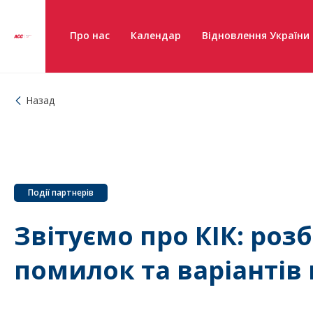
Про нас
Календар
Відновлення України
Назад
Події партнерів
Звітуємо про КІК: розб
помилок та варіантів 