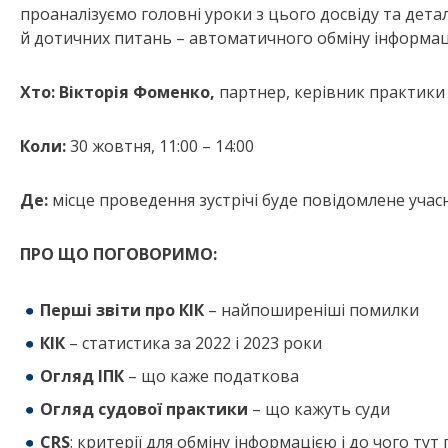
проаналізуємо головні уроки з цього досвіду та дета
й дотичних питань – автоматичного обміну інформац
Хто:
Вікторія Фоменко,
партнер, керівник практики
Коли:
30 жовтня, 11:00 – 14:00
Де:
місце проведення зустрічі буде повідомлене учас
ПРО ЩО ПОГОВОРИМО:
Перші звіти про КІК
– найпоширеніші помилки
КІК
– статистика за 2022 і 2023 роки
Огляд ІПК
– що каже податкова
Огляд судової практики
– що кажуть суди
СRS
: критерії для обміну інформацією і до чого тут