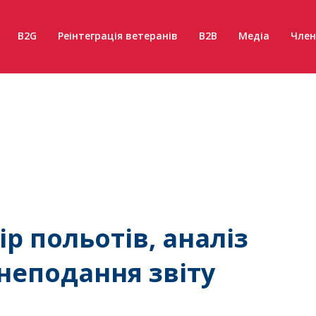
B2G
Реінтеграція ветеранів
B2B
Медіа
Член
ір польотів, аналіз
неподання звіту