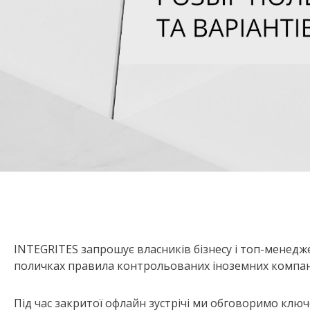
INTEGRITES запрошує власників бізнесу і топ-менедж
поличках правила контрольованих іноземних компаній
Під час закритої офлайн зустрічі ми обговоримо ключо