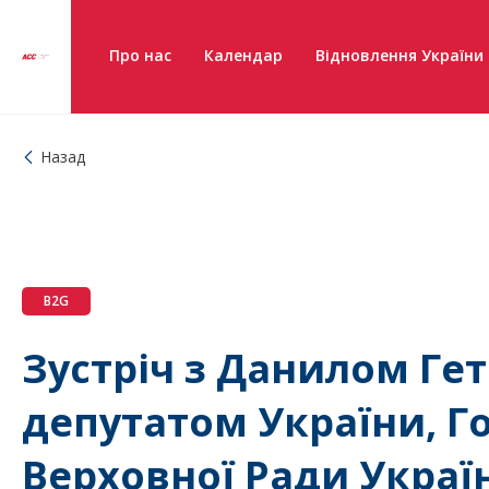
Про нас
Календар
Відновлення України
Назад
B2G
Зустріч з Данилом Г
депутатом України, Г
Верховної Ради Україн