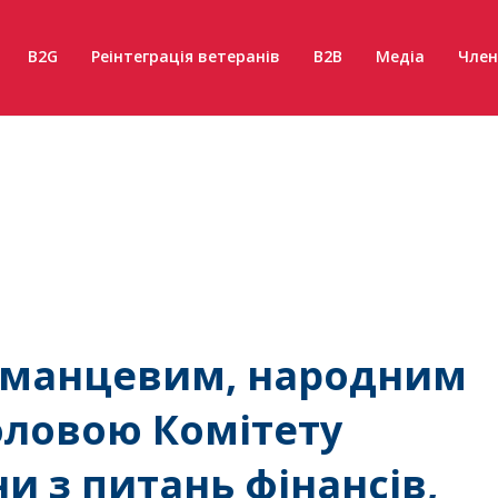
B2G
Реінтеграція ветеранів
B2B
Медіа
Член
етманцевим, народним
оловою Комітету
и з питань фінансів,