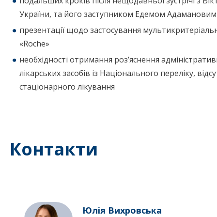
подальших кроків після нещодавньої зустрічі з Ві
України, та його заступником Едемом Адамановим
презентації щодо застосування мультикритеріальн
«Roche»
необхідності отримання роз’яснення адміністрати
лікарських засобів із Національного переліку, відсу
стаціонарного лікування
Контакти
Юлія Вихровська