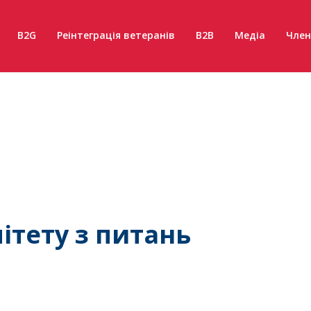
B2G
Реінтеграція ветеранів
B2B
Медіа
Член
ітету з питань