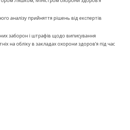
ктором Ляшком, Міністром охорони здоров’я
ого аналізу прийняття рішень від експертів
вних заборон і штрафів щодо виписування
тніх на обліку в закладах охорони здоров’я під час