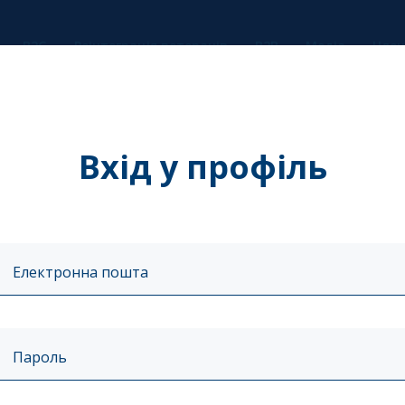
B2G
Реінтеграція ветеранів
B2B
Медіа
Член
Вхід у профіль
Електронна пошта
 питань людського
Пароль