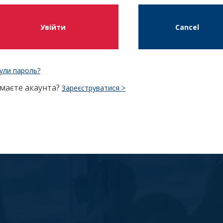
Увійти
Cancel
ули пароль?
 маєте акаунта?
Зареєструватися >