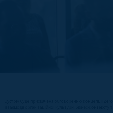
Зустріч буде присвячена обговоренню концепції Zero 
взаємодії організаційної культури, бізнес-контексту 