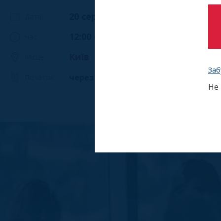
20 серпня 2026
Дата:
12:00 - 14:00
Час:
Київ
Місце:
Заб
14
через
дня
Початок:
Не