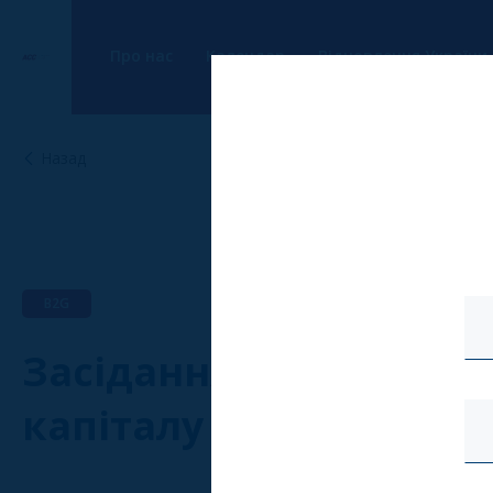
Про нас
Календар
Відновлення України
Назад
B2G
Засідання Комітету з
капіталу