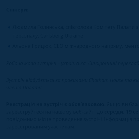
Спікери:
Людмила Голинська, співголова Комітету Палати з
персоналу, Carlsberg Ukraine
Альона Грицюк, CEO міжнародного напряму, менто
Робоча мова зустрічі – українська. Синхронний
переклад
Зустріч відбудеться за правилами Chatham House та ві
членів Палати.
Реєстрація на зустріч є обов’язковою.
Якщо ви баж
зареєструйтеся на нашому веб-сайті до
середи, 19 сер
повідомимо місце проведення зустрічі. Інформація п
зареєстрованим учасникам.