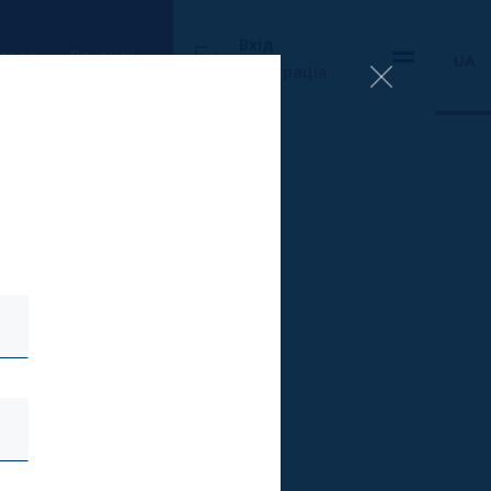
Вхід
ство
Вакансії
UA
Реєстрація