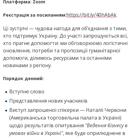
Платформа: Zoom
:
https://bit.ly/40hAbAk
Реєстрація за посиланням
.
Ці зустрічі — чудова нагода для об’єднання з тими,
хто підтримує Україну. До участі запрошуються всі,
хто прагне допомогти: ми обговорюємо логістичні
оновлення, потреби та пропозиції гуманітарної
допомоги, ділимось ресурсами та останніми
новинами з регіону.
Порядок денний:
Вступне слово
Представлення нових учасників
Виступ запрошеної спікерки — Наталії Червони
(Американська торговельна палата в Україні)
щодо результатів опитування
"Ведення бізнесу в
умовах війни в Україні"
, яке буде оприлюднене в