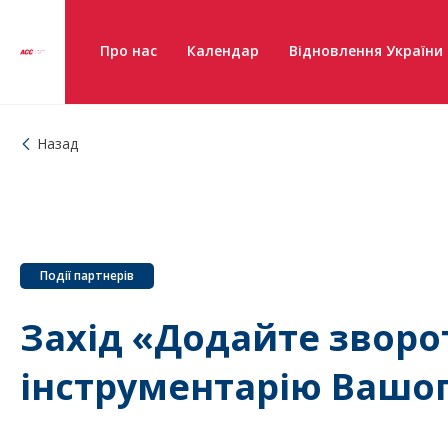
Про нас
Календар
Відновлення України
Назад
Події партнерів
Захід «Додайте зворо
інструментарію Вашог