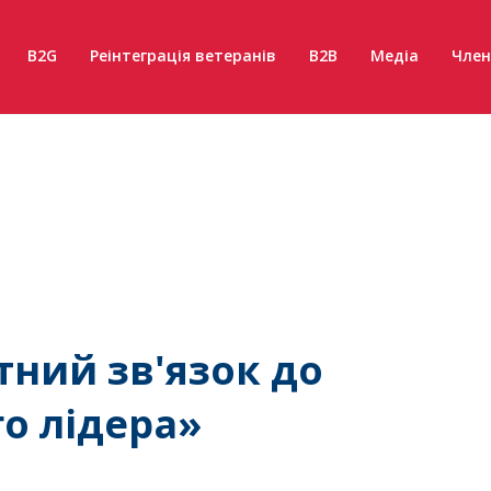
B2G
Реінтеграція ветеранів
B2B
Медіа
Член
тний зв'язок до
о лідера»