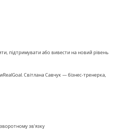
ити, підтримувати або вивести на новий рівень
wRealGoal
.
Світлана Савчук
— бізнес-тренерка,
 зворотному зв'язку