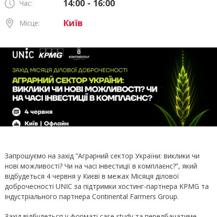
14:00 - 16:00
Час:
Київ
Місце:
Запрошуємо на захід “Аграрний сектор України: виклики чи
нові можливості? Чи на часі інвестиції в комплаєнс?”, який
відбудеться 4 червня у Києві в межах Місяця ділової
доброчесності UNIC за підтримки хостинг-партнера KPMG та
індустріального партнера Continental Farmers Group.
Захід відбудеться у форматі case study та передбачатиме