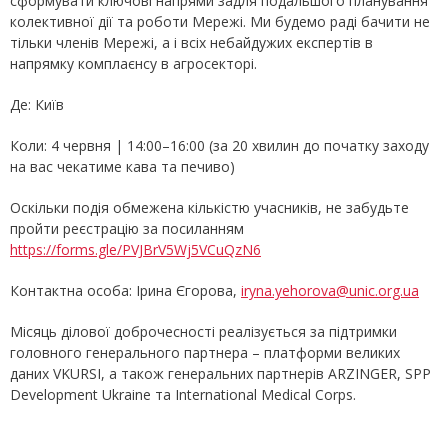
сформувати ключові напрями задля подальшого планування
колективної дії та роботи Мережі. Ми будемо раді бачити не
тільки членів Мережі, а і всіх небайдужих експертів в
напрямку комплаєнсу в агросекторі.
Де: Київ
Коли: 4 червня | 14:00–16:00 (за 20 хвилин до початку заходу
на вас чекатиме кава та печиво)
Оскільки подія обмежена кількістю учасників, не забудьте
пройти реєстрацію за посиланням
https://forms.gle/PVJBrV5Wj5VCuQzN6
Контактна особа: Ірина Єгорова,
iryna.yehorova@unic.org.ua
Місяць ділової доброчесності реалізується за підтримки
головного генерального партнера – платформи великих
даних VKURSI, а також генеральних партнерів ARZINGER, SPP
Development Ukraine та International Medical Corps.