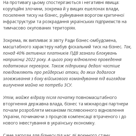
На противагу цьому спостерігаються і негативні явища:
корупційні злочини, зокрема й у вищих ешелонах влади,
посилення тиску на бізнес, руйнування ворогом критичної
інфраструктури та розкрадання українських підприємств на
тимчасово окупованих територіях.
Зокрема, як випливає зі звіту Ради бізнес-омбудсмена,
масштабного характеру набув фіскальний тиск на бізнес
. Так,
понад 40% активних платників ПДВ зазнали блокувань
наприкінці 2022 року. А цього року відновлено проведення
податкових перевірок. Також підприємці дедалі частіше
повідомляють про рейдерські атаки, до яких додалося
зловживання з боку військового командування під виглядом
вилучення майна на потреби ЗСУ.
Утім, майже відразу після початку
повномасштабного
вторгнення державна влада, бізнес та міжнародні партнери
почали розробляти механізми післявоєнного відновлення
України, починаючи з процесів компенсації втраченого і до
нового інвестування в українську економіку.
Саме загрози для бізнесу під час дії воєнного стану,