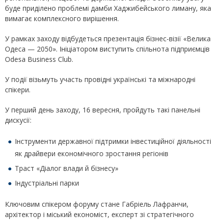
буде приділено проблемі дамби Хаджибейського лиману, яка
вимагає комплексного вирішення.
У рамках заходу відбудеться презентація бізнес-візії «Велика
Одеса — 2050». Ініціатором виступить спільнота підприємців
Odesa Business Club.
У події візьмуть участь провідні українські та міжнародні
спікери.
У перший день заходу, 16 вересня, пройдуть такі панельні
дискусії:
Інструменти державної підтримки інвестиційної діяльності
як драйвери економічного зростання регіонів
Траст «Діалог влади й бізнесу»
Індустріальні парки
Ключовим спікером форуму стане Габріель Лафранчи,
архітектор і міський економіст, експерт зі стратегічного