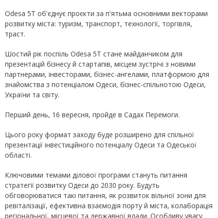
Odesa 5T об'єднує проєкти за п'ятьма основними векторами
розвитку міста: туризм, транспорт, технології, торгівля,
траст.
Шостий рік поспіль Odesa 5T стане майданчиком для
презентацій бізнесу й стартапів, місцем зустрічі з новими
партнерами, інвесторами, бізнес-ангелами, платформою для
знайомства з потенціалом Одеси, бізнес-спільнотою Одеси,
України та світу.
Перший день, 16 вересня, пройде в Садах Перемоги.
Цього року формат заходу буде розширено для спільної
презентації інвестиційного потенціалу Одеси та Одеської
області.
Ключовими темами ділової програми стануть питання
стратегії розвитку Одеси до 2030 року. Будуть
обговорюватися такі питання, як розвиток вільної зони для
ревіталізації, ефективна взаємодія порту й міста, колаборація
регіональної, місцевої та державної влади. Особливу увагу