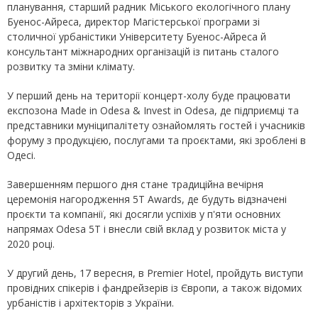
планування, старший радник Міського екологічного плану
Буенос-Айреса, директор Магістерської програми зі
столичної урбаністики Університету Буенос-Айреса й
консультант міжнародних організацій із питань сталого
розвитку та зміни клімату.
У перший день на території концерт-холу буде працювати
експозона Made in Odesa & Invest in Odesa, де підприємці та
представники муніципалітету ознайомлять гостей і учасників
форуму з продукцією, послугами та проєктами, які зроблені в
Одесі.
Завершенням першого дня стане традиційна вечірня
церемонія нагородження 5Т Awards, де будуть відзначені
проєкти та компанії, які досягли успіхів у п'яти основних
напрямах Odesa 5T і внесли свій вклад у розвиток міста у
2020 році.
У другий день, 17 вересня, в Premier Hotel, пройдуть виступи
провідних спікерів і фандрейзерів із Європи, а також відомих
урбаністів і архітекторів з України.