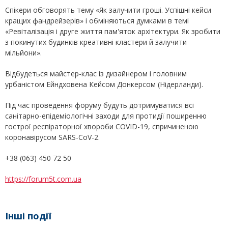
Спікери обговорять тему «Як залучити гроші. Успішні кейси
кращих фандрейзерів» і обміняються думками в темі
«Ревіталізація і друге життя пам'яток архітектури. Як зробити
з покинутих будинків креативні кластери й залучити
мільйони».
Відбудеться майстер-клас із дизайнером і головним
урбаністом Ейндховена Кейсом Донкерсом (Нідерланди).
Під час проведення форуму будуть дотримуватися всі
санітарно-епідеміологічні заходи для протидії поширенню
гострої респіраторної хвороби COVID-19, спричиненою
коронавірусом SARS-CoV-2.
+38 (063) 450 72 50
https://forum5t.com.ua
Інші події